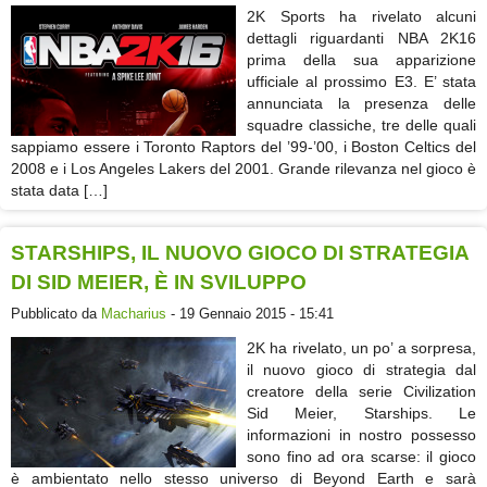
2K Sports ha rivelato alcuni
dettagli riguardanti NBA 2K16
prima della sua apparizione
ufficiale al prossimo E3. E’ stata
annunciata la presenza delle
squadre classiche, tre delle quali
sappiamo essere i Toronto Raptors del ’99-’00, i Boston Celtics del
2008 e i Los Angeles Lakers del 2001. Grande rilevanza nel gioco è
stata data […]
STARSHIPS, IL NUOVO GIOCO DI STRATEGIA
DI SID MEIER, È IN SVILUPPO
Pubblicato da
Macharius
- 19 Gennaio 2015 - 15:41
2K ha rivelato, un po’ a sorpresa,
il nuovo gioco di strategia dal
creatore della serie Civilization
Sid Meier, Starships. Le
informazioni in nostro possesso
sono fino ad ora scarse: il gioco
è ambientato nello stesso universo di Beyond Earth e sarà