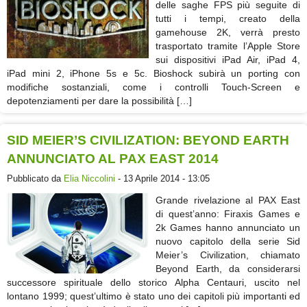
delle saghe FPS più seguite di
tutti i tempi, creato della
gamehouse 2K, verrà presto
trasportato tramite l’Apple Store
sui dispositivi iPad Air, iPad 4,
iPad mini 2, iPhone 5s e 5c. Bioshock subirà un porting con
modifiche sostanziali, come i controlli Touch-Screen e
depotenziamenti per dare la possibilità […]
SID MEIER’S CIVILIZATION: BEYOND EARTH
ANNUNCIATO AL PAX EAST 2014
Pubblicato da
Elia Niccolini
- 13 Aprile 2014 - 13:05
Grande rivelazione al PAX East
di quest’anno: Firaxis Games e
2k Games hanno annunciato un
nuovo capitolo della serie Sid
Meier’s Civilization, chiamato
Beyond Earth, da considerarsi
successore spirituale dello storico Alpha Centauri, uscito nel
lontano 1999; quest’ultimo è stato uno dei capitoli più importanti ed