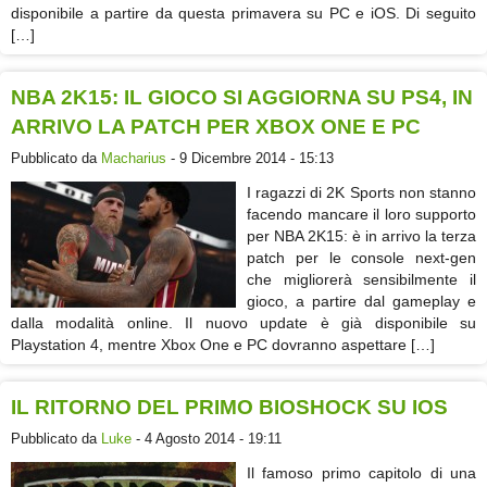
disponibile a partire da questa primavera su PC e iOS. Di seguito
[…]
NBA 2K15: IL GIOCO SI AGGIORNA SU PS4, IN
ARRIVO LA PATCH PER XBOX ONE E PC
Pubblicato da
Macharius
- 9 Dicembre 2014 - 15:13
I ragazzi di 2K Sports non stanno
facendo mancare il loro supporto
per NBA 2K15: è in arrivo la terza
patch per le console next-gen
che migliorerà sensibilmente il
gioco, a partire dal gameplay e
dalla modalità online. Il nuovo update è già disponibile su
Playstation 4, mentre Xbox One e PC dovranno aspettare […]
IL RITORNO DEL PRIMO BIOSHOCK SU IOS
Pubblicato da
Luke
- 4 Agosto 2014 - 19:11
Il famoso primo capitolo di una