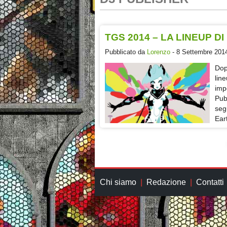
TGS 2014 – LA LINEUP D
Pubblicato da
Lorenzo
- 8 Settembre 2014
Dop
lin
imp
Pub
seg
Ear
Chi siamo
Redazione
Contatti