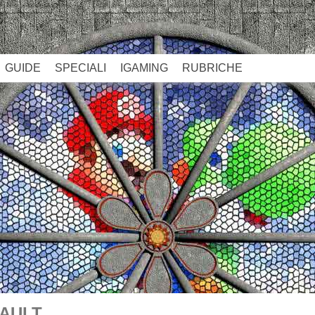
GUIDE
SPECIALI
IGAMING
RUBRICHE
SAULT