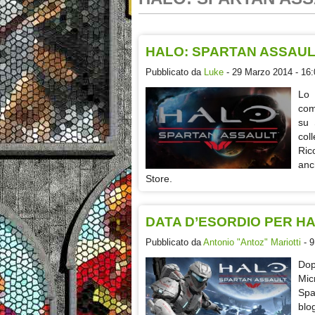
HALO: SPARTAN ASSAUL
Pubblicato da
Luke
- 29 Marzo 2014 - 16:
Lo
com
su 
col
Ric
anc
Store.
DATA D’ESORDIO PER H
Pubblicato da
Antonio "Antoz" Mariotti
- 9
Dop
Mic
Spa
blo