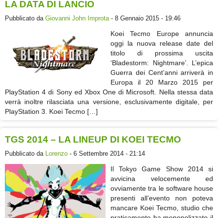
LA DATA DI LANCIO
Pubblicato da
Giovanni John Improta
- 8 Gennaio 2015 - 19:46
Koei Tecmo Europe annuncia
oggi la nuova release date del
titolo di prossima uscita
‘Bladestorm: Nightmare’. L’epica
Guerra dei Cent’anni arriverà in
Europa il 20 Marzo 2015 per
PlayStation 4 di Sony ed Xbox One di Microsoft. Nella stessa data
verrà inoltre rilasciata una versione, esclusivamente digitale, per
PlayStation 3. Koei Tecmo […]
TGS 2014 – LA LINEUP DI KOEI TECMO
Pubblicato da
Lorenzo
- 6 Settembre 2014 - 21:14
Il Tokyo Game Show 2014 si
avvicina velocemente ed
ovviamente tra le software house
presenti all’evento non poteva
mancare Koei Tecmo, studio che
praticamente ha monopolizzato il