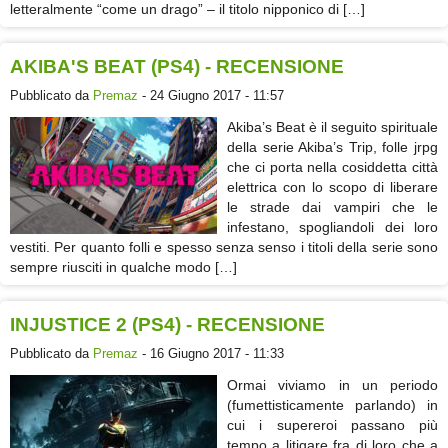
letteralmente “come un drago” – il titolo nipponico di […]
AKIBA'S BEAT (PS4) - RECENSIONE
Pubblicato da
Premaz
- 24 Giugno 2017 - 11:57
Akiba’s Beat è il seguito spirituale
della serie Akiba’s Trip, folle jrpg
che ci porta nella cosiddetta città
elettrica con lo scopo di liberare
le strade dai vampiri che le
infestano, spogliandoli dei loro
vestiti. Per quanto folli e spesso senza senso i titoli della serie sono
sempre riusciti in qualche modo […]
INJUSTICE 2 (PS4) - RECENSIONE
Pubblicato da
Premaz
- 16 Giugno 2017 - 11:33
Ormai viviamo in un periodo
(fumettisticamente parlando) in
cui i supereroi passano più
tempo a litigare fra di loro che a