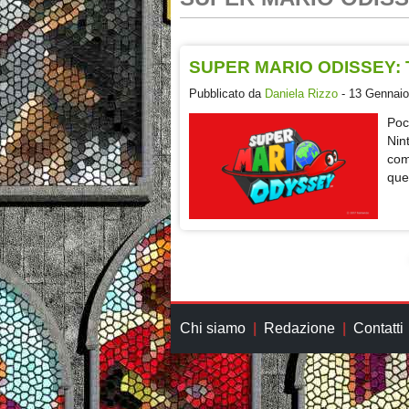
SUPER MARIO ODISSEY: 
Pubblicato da
Daniela Rizzo
- 13 Gennaio
Poc
Nin
com
que
Chi siamo
Redazione
Contatti