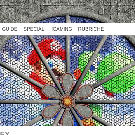
GUIDE
SPECIALI
IGAMING
RUBRICHE
SEY