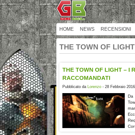
HOME
NEWS
RECENSIONI
THE TOWN OF LIGHT
THE TOWN OF LIGHT – I 
RACCOMANDATI
Pubblicato da
Lorenzo
- 28 Febbraio 2016
Da 
Tow
man
Ecc
Req
Cor