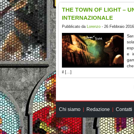
THE TOWN OF LIGHT – U
INTERNAZIONALE
Pubblicato da
Lorenzo
- 26 Febbraio 2016
Sar
sol
esp
e i
gam
che
il […]
Chi siamo
Redazione
Contatti