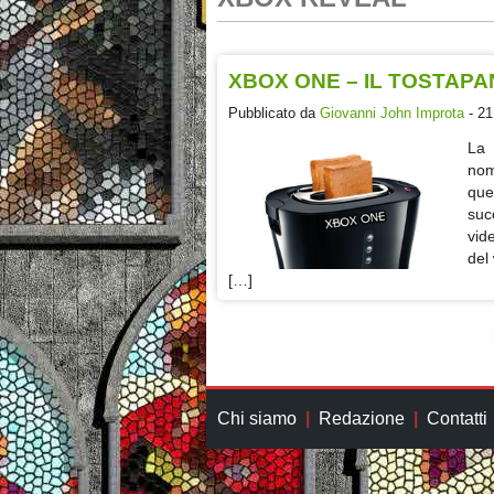
XBOX ONE – IL TOSTAPA
Pubblicato da
Giovanni John Improta
- 21
La 
nom
que
suc
vid
del 
[…]
Chi siamo
Redazione
Contatti