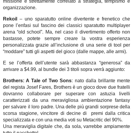
missione è strettamente correlato a strategia, tempismo e
organizzazione.
Rekoil
– uno sparatutto online divertente e frenetico che
pone l’enfasi sul fascino dei classici sparatutto multiplayer
arena “old school”. Ma, nel caso il divertimento offerto non
bastasse, potete sempre creare la vostra esperienza
personalizzata grazie all’inclusione di una serie di tool per
“moddare” tutti gli aspetti del gioco (dalle mappe, alle armi).
E se l’offerta dell’utente sarà abbastanza “generosa” da
arrivare a $4.99, al bundle dei 3 titoli sopra verrà aggiunto:
Brothers: A Tale of Two Sons
: nato dalla brillante mente
del regista Josef Fares, Brothers è un gioco dove due fratelli
dovranno collaborare per superare con astuzia livelli
caratterizzati da una meravigliosa ambientazione fantasy
per salvare il loro padre. Una delle più grandi sorprese della
scorsa stagione, vincitore di decine di premi dalla critica
specializzata e con una media voti su Metacritic del 90%.
Una meraviglia digitale che, da sola, varrebbe ampiamente
tutto il pacchetto!