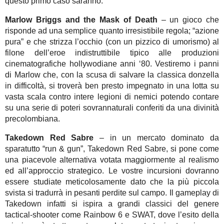
questo primo caso saranno:
Marlow Briggs and the Mask of Death
– un gioco che
risponde ad una semplice quanto irresistibile regola; “azione
pura” e che strizza l’occhio (con un pizzico di umorismo) al
filone dell’eroe indistruttibile tipico alle produzioni
cinematografiche hollywodiane anni ‘80. Vestiremo i panni
di Marlow che, con la scusa di salvare la classica donzella
in difficoltà, si troverà ben presto impegnato in una lotta su
vasta scala contro intere legioni di nemici potendo contare
su una serie di poteri sovrannaturali conferiti da una divinità
precolombiana.
Takedown Red Sabre
– in un mercato dominato da
sparatutto “run & gun”, Takedown Red Sabre, si pone come
una piacevole alternativa votata maggiormente al realismo
ed all’approccio strategico. Le vostre incursioni dovranno
essere studiate meticolosamente dato che la più piccola
svista si tradurrà in pesanti perdite sul campo. Il gameplay di
Takedown infatti si ispira a grandi classici del genere
tactical-shooter come Rainbow 6 e SWAT, dove l’esito della