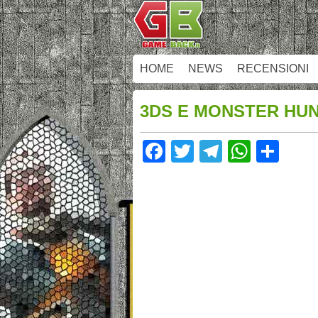
HOME
NEWS
RECENSIONI
3DS E MONSTER HUN
Facebook
Twitter
Telegram
Whats
Sha