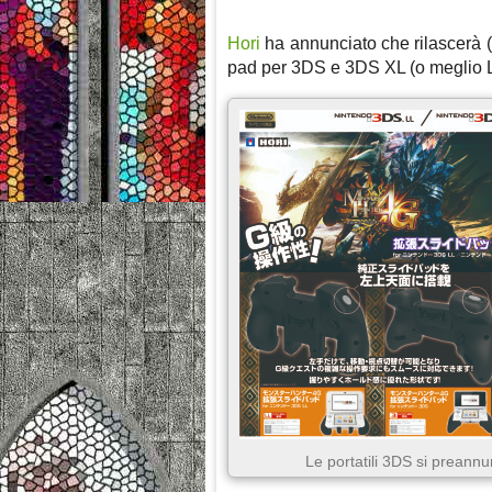
Hori
ha annunciato che rilascerà (
pad per 3DS e 3DS XL (o meglio LL,
Le portatili 3DS si prean