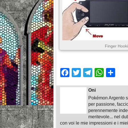
Finger Hook
Facebook
Twitter
Telegra
What
Sh
Oni
Pokémon Argento su
per passione, faccio
perennemente indeci
meritevole... nel du
con voi le mie impressioni e i miei