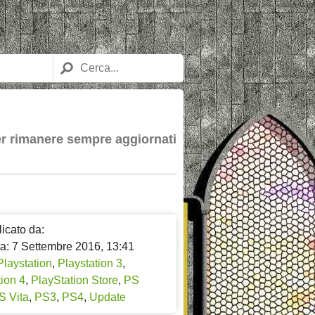
per rimanere sempre aggiornati
icato da:
ta: 7 Settembre 2016, 13:41
Playstation
,
Playstation 3
,
ion 4
,
PlayStation Store
,
PS
S Vita
,
PS3
,
PS4
,
Update