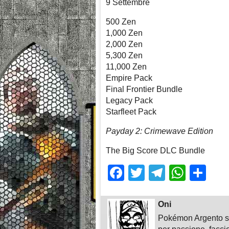
9 Settembre
500 Zen
1,000 Zen
2,000 Zen
5,300 Zen
11,000 Zen
Empire Pack
Final Frontier Bundle
Legacy Pack
Starfleet Pack
Payday 2: Crimewave Edition
The Big Score DLC Bundle
Facebook
Twitter
Telegra
What
Sh
Oni
Pokémon Argento su