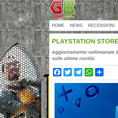
HOME
NEWS
RECENSIONI
PLAYSTATION STORE 
Aggiornamento settimanale dei
sulle ultime novità!
Facebook
Twitter
Telegram
Whats
Sha