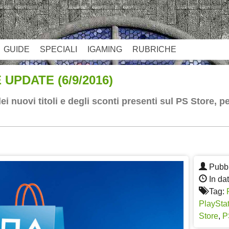
GUIDE
SPECIALI
IGAMING
RUBRICHE
UPDATE (6/9/2016)
 nuovi titoli e degli sconti presenti sul PS Store, 
App
re
Pubbl
In da
Tag:
PlayStat
Store
,
P