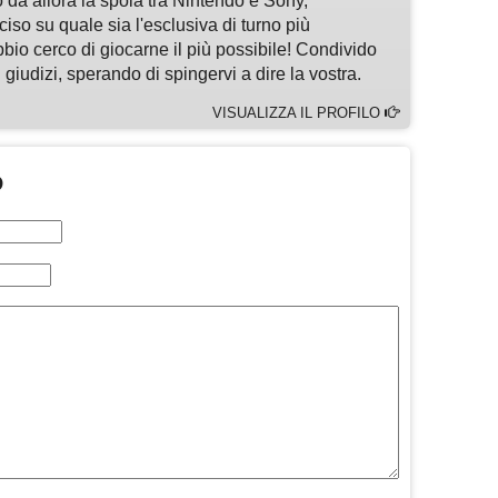
 da allora la spola tra Nintendo e Sony,
so su quale sia l'esclusiva di turno più
bbio cerco di giocarne il più possibile! Condivido
 giudizi, sperando di spingervi a dire la vostra.
VISUALIZZA IL PROFILO
O