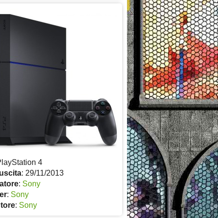
PlayStation 4
uscita
: 29/11/2013
atore
:
Sony
er
:
Sony
utore
:
Sony