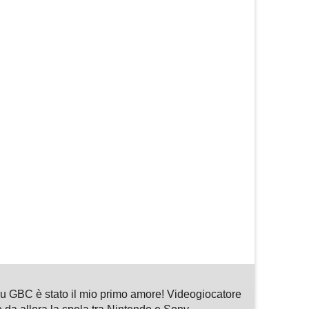
m
sApp
are
 GBC è stato il mio primo amore! Videogiocatore