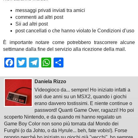
messaggi privati inviati tra amici
commenti ad altri post
Sii ad altri post
post cancellati o che hanno violato le Condizioni d’uso
È importante notare come potrebbero trascorrere alcune
settimane dalla fine del servizio alla ricezione della mail.
Facebook
Twitter
Telegram
WhatsApp
Share
Daniela Rizzo
Videogioco da... sempre! Ho iniziato infatti a
soli due anni su un MSX2, quando i giochi
erano davvero tostissimi. E niente continue o
password! Quanti Game Over, ragazzi! Ho poi
scoperto Nintendo, e da quando mi hanno regalato un
Game Boy Color non sono più tornata dal Mondo dei
Funghi (o da Johto, o da Hyrule... beh, fate vobis!). Forse
proprio perché ho iniziato su giochi già "vecchi", ho sempre