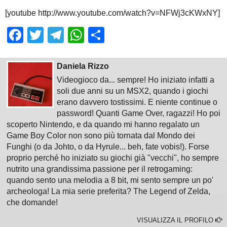
[youtube http://www.youtube.com/watch?v=NFWj3cKWxNY]
Facebook
Twitter
Telegram
WhatsApp
Share
Daniela Rizzo
Videogioco da... sempre! Ho iniziato infatti a
soli due anni su un MSX2, quando i giochi
erano davvero tostissimi. E niente continue o
password! Quanti Game Over, ragazzi! Ho poi
scoperto Nintendo, e da quando mi hanno regalato un
Game Boy Color non sono più tornata dal Mondo dei
Funghi (o da Johto, o da Hyrule... beh, fate vobis!). Forse
proprio perché ho iniziato su giochi già "vecchi", ho sempre
nutrito una grandissima passione per il retrogaming:
quando sento una melodia a 8 bit, mi sento sempre un po'
archeologa! La mia serie preferita? The Legend of Zelda,
che domande!
VISUALIZZA IL PROFILO