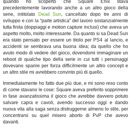
quando ho scoperto che Square Enix stava
precedentemente lavorando anche a un altro gioco della
serie, intitolato
Dead Sun
, cancellato dopo tre anni di
sviluppo e con la “parte artistica” del lavoro sostanzialmente
tutta finita (doppiaggi e motion capture inclusi) che aveva un
aspetto molto, molto interessante. Da quanto si sa Dead Sun
era stato pensato per essere un titolo per PS4 al lancio, e
accidenti se sembrava una buona idea; da quello che ho
avuto modo di vedere del gioco, dovendomi immaginare un
reboot di qualche tipo della serie in cui tutti i personaggi
dovevano sparire per forza difficilmente un altro concept e
un altro stile mi avrebbero convinto più di quello.
Immediatamente ho fatto due più due, e mi sono reso conto
di come stavano le cose: Square aveva preferito sopprimere
in fase avanzatissima il gioco che avrebbe davvero potuto
salvare capra e cavoli, avendo successo oggi e dando
nuova vita alla saga senza distruggerne almeno lo stile, per
concentrarsi su quel misero aborto di PvP che avevo
davanti.