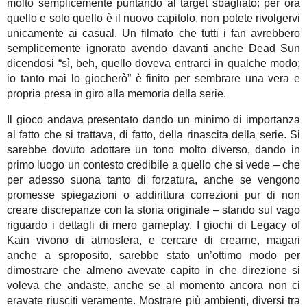
molto semplicemente puntando al target sbagliato: per ora
quello e solo quello è il nuovo capitolo, non potete rivolgervi
unicamente ai casual. Un filmato che tutti i fan avrebbero
semplicemente ignorato avendo davanti anche Dead Sun
dicendosi “sì, beh, quello doveva entrarci in qualche modo;
io tanto mai lo giocherò” è finito per sembrare una vera e
propria presa in giro alla memoria della serie.
Il gioco andava presentato dando un minimo di importanza
al fatto che si trattava, di fatto, della rinascita della serie. Si
sarebbe dovuto adottare un tono molto diverso, dando in
primo luogo un contesto credibile a quello che si vede – che
per adesso suona tanto di forzatura, anche se vengono
promesse spiegazioni o addirittura correzioni pur di non
creare discrepanze con la storia originale – stando sul vago
riguardo i dettagli di mero gameplay. I giochi di Legacy of
Kain vivono di atmosfera, e cercare di crearne, magari
anche a sproposito, sarebbe stato un’ottimo modo per
dimostrare che almeno avevate capito in che direzione si
voleva che andaste, anche se al momento ancora non ci
eravate riusciti veramente. Mostrare più ambienti, diversi tra