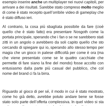
esempio inserire
anche
un multiplayer nei nuovi capitoli, per
arrivare a dei risultati. Sarebbe stato compreso
molto
meglio
di come è stato recepito quell’orribile video di gameplay che
è stato diffuso ieri.
Al contrario, la cosa più sbagliata possibile da fare (cioè
quello che è stato fatto) era presentare Nosgoth come la
portata principale, sperando che i fan o se ne sarebbero stati
zitti in un angolo o avrebbero da soli capito quello che sto
cercando di spiegare qui io, sperando allo stesso tempo per
magia che un gioco in palese difficoltà per come è ora (ma
che viene presentato come se le quattro cacchiate che
permette di fare siano la fine del mondo) fosse accolto con
entusiasmo dalla parte più casual del pubblico, che col
nome del brand ci fa la birra.
Riguardo al gioco di per sé, il modo in cui è stato mostrato,
come ho già detto, avrebbe potuto andare bene se fosse
stato solo parte dell’offerta complessiva. In quel video si sta