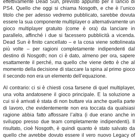
effettivamente Dead Sun, previsto appunto per il lancio di
PS4. Quello che oggi si chiama Nosgoth, e che è l’unico
titolo che per adesso vedremo pubblicato, sarebbe dovuta
essere la sua componente multiplayer o alternativamente un
gioco multiplayer gratuito (come è ora) da lanciare in
parallelo, affinché i due si facessero pubblicità a vicenda.
Dead Sun è finito cancellato – e la cosa viene sottolineata
più volte – per ragioni completamente indipendenti dal
destino di Nosgoth; non ci è dato, almeno per ora, sapere
esattamente il perché, ma quello che viene detto è che al
momento della decisione di staccare la spina al primo gioco
il secondo non era un elemento dell’equazione.
Al contrario: ci si è chiesti cosa farsene di quel multiplayer,
una volta andatosene il gioco principale. E la soluzione a
cui si è arrivati è stata di non buttare via anche quella parte
di lavoro, che evidentemente non era toccata da qualsiasi
ragione abbia fatto affossare l’altra (i due erano anche in
sviluppo presso due team completamente indipendenti). Il
risultato, cioè Nosgoth, è quindi quanto è stato salvato da
quello che avrebbe dovuto essere il vero nuovo Legacy of