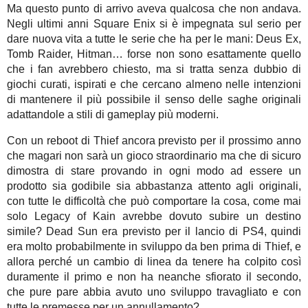
Ma questo punto di arrivo aveva qualcosa che non andava.
Negli ultimi anni Square Enix si è impegnata sul serio per
dare nuova vita a tutte le serie che ha per le mani: Deus Ex,
Tomb Raider, Hitman… forse non sono esattamente quello
che i fan avrebbero chiesto, ma si tratta senza dubbio di
giochi curati, ispirati e che cercano almeno nelle intenzioni
di mantenere il più possibile il senso delle saghe originali
adattandole a stili di gameplay più moderni.
Con un reboot di Thief ancora previsto per il prossimo anno
che magari non sarà un gioco straordinario ma che di sicuro
dimostra di stare provando in ogni modo ad essere un
prodotto sia godibile sia abbastanza attento agli originali,
con tutte le difficoltà che può comportare la cosa, come mai
solo Legacy of Kain avrebbe dovuto subire un destino
simile? Dead Sun era previsto per il lancio di PS4, quindi
era molto probabilmente in sviluppo da ben prima di Thief, e
allora perché un cambio di linea da tenere ha colpito così
duramente il primo e non ha neanche sfiorato il secondo,
che pure pare abbia avuto uno sviluppo travagliato e con
tutte le premesse per un annullamento?