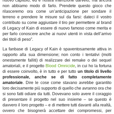
nuovo capitolo, ed è nostra intenzione darvelo, ma ancora
non abbiamo modo di farlo. Prendete questo gioco che
rilasceremo ora come un’anticipazione per sondare il
terreno e prendere le misure sul da farsi: dateci il vostro
contributo su come aggiustare il tiro per permettere al brand
di Legacy of Kain di essere di nuovo famoso come merita e
per farlo conoscere anche ai nuovi utenti in vista dell’arrivo
dei titoli di peso”.
La fanbase di Legacy of Kain è spaventosamente attiva in
rapporto alla sua dimensione; non conto i tentativi (molti
onestamente falliti) di realizzare dei remake o dei sequel
amatoriali, e il progetto
Blood Omnicide
, in cui ho la fortuna
di essere coinvolto, è in tutto e per tutto
un titolo di livello
professionale, anche se di fatto completamente
amatoriale
. Dire le cose come stavano avrebbe garantito
loro decisamente più supporto di quello che avranno ora che
si sono fatti odiare da tutti. Dovevano solo avere il coraggio
di presentare il progetto nel suo insieme – se questo è
davvero il loro progetto – e di mettere tutti davanti alla realtà,
ovvero che bisognerà accettare dei compromessi, per