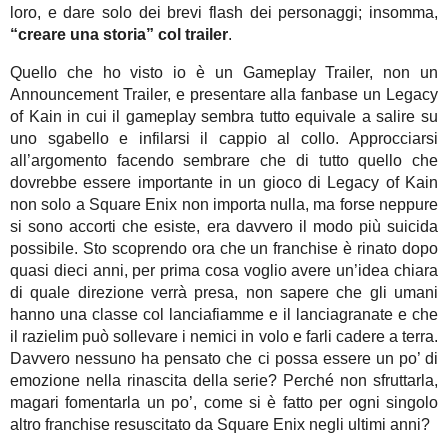
loro, e dare solo dei brevi flash dei personaggi; insomma,
“creare una storia” col trailer
.
Quello che ho visto io è un Gameplay Trailer, non un
Announcement Trailer, e presentare alla fanbase un Legacy
of Kain in cui il gameplay sembra tutto equivale a salire su
uno sgabello e infilarsi il cappio al collo. Approcciarsi
all’argomento facendo sembrare che di tutto quello che
dovrebbe essere importante in un gioco di Legacy of Kain
non solo a Square Enix non importa nulla, ma forse neppure
si sono accorti che esiste, era davvero il modo più suicida
possibile. Sto scoprendo ora che un franchise è rinato dopo
quasi dieci anni, per prima cosa voglio avere un’idea chiara
di quale direzione verrà presa, non sapere che gli umani
hanno una classe col lanciafiamme e il lanciagranate e che
il razielim può sollevare i nemici in volo e farli cadere a terra.
Davvero nessuno ha pensato che ci possa essere un po’ di
emozione nella rinascita della serie? Perché non sfruttarla,
magari fomentarla un po’, come si è fatto per ogni singolo
altro franchise resuscitato da Square Enix negli ultimi anni?