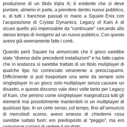
produzione di un titolo tripla A; è evidente che si deve
puntare, almeno in parte, a prendere dentro nuovo pubblico,
e, di tutti i franchise passati in mano a Square Enix con
l’acquisizione di Crystal Dynamics, Legacy of Kain è di
sicuro quello più impensabile da “continuare” cercando allo
stesso tempo di rivolgersi ad un nuovo pubblico. Con questo
avevo già serenamente fatto i conti.
Quando però Square ha annunciato che il gioco sarebbe
stato “diverso dalle precedenti installazioni” e ha fatto capire
che in sostanza si sarebbe trattato di un titolo muliplayer di
qualche tipo ho cominciato veramente a preoccuparmi.
Difficilmente si può trasportare una serie da sempre solo
singleplayer in un gioco solo multiplayer senza causare un
disastro, e questo discorso vale dieci volte tanto per Legacy
of Kain, che persino come singleplayer marginalizza tutti gli
elementi mai possibilmente mantenibili in un multiplayer di
qualsiasi tipo. In un certo senso, col tempo, fino all’annuncio
di mercoledì scorso, avevo smesso di chiedermi cosa
sarebbe saltato fuori; ero predisposto al “peggio”, ma ero
comunque curioso di vedere il risultato.