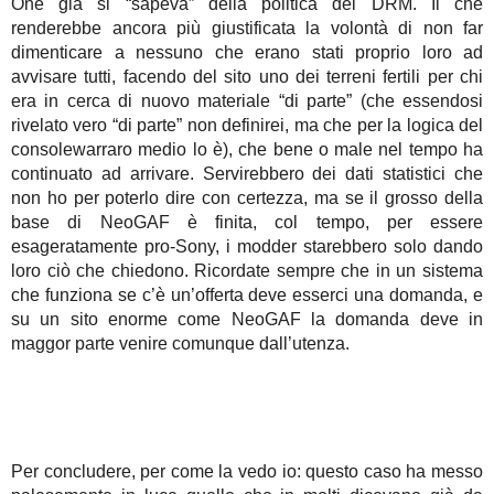
One già si “sapeva” della politica dei DRM. Il che
renderebbe ancora più giustificata la volontà di non far
dimenticare a nessuno che erano stati proprio loro ad
avvisare tutti, facendo del sito uno dei terreni fertili per chi
era in cerca di nuovo materiale “di parte” (che essendosi
rivelato vero “di parte” non definirei, ma che per la logica del
consolewarraro medio lo è), che bene o male nel tempo ha
continuato ad arrivare. Servirebbero dei dati statistici che
non ho per poterlo dire con certezza, ma se il grosso della
base di NeoGAF è finita, col tempo, per essere
esageratamente pro-Sony, i modder starebbero solo dando
loro ciò che chiedono. Ricordate sempre che in un sistema
che funziona se c’è un’offerta deve esserci una domanda, e
su un sito enorme come NeoGAF la domanda deve in
maggor parte venire comunque dall’utenza.
Per concludere, per come la vedo io: questo caso ha messo