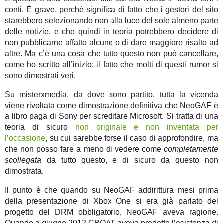
conti. È grave, perché significa di fatto che i gestori del sito
starebbero selezionando non alla luce del sole almeno parte
delle notizie, e che quindi in teoria potrebbero decidere di
non pubblicarne affatto alcune o di dare maggiore risalto ad
altre. Ma c’è una cosa che tutto questo non può cancellare,
come ho scritto all’inizio: il fatto che molti di questi rumor si
sono dimostrati veri.
Su misterxmedia, da dove sono partito, tutta la vicenda
viene rivoltata come dimostrazione definitiva che NeoGAF è
a libro paga di Sony per screditare Microsoft. Si tratta di una
teoria di sicuro
non originale e non inventata per
l’occasione
, su cui sarebbe forse il caso di approfondire, ma
che non posso fare a meno di vedere come
completamente
scollegata
da tutto questo, e di sicuro da questo non
dimostrata.
Il punto è che quando su NeoGAF addirittura mesi prima
della presentazione di Xbox One si era già parlato del
progetto del DRM obbligatorio, NeoGAF aveva ragione.
Quando a giugno 2012 CBOAT aveva predetto l’esistenza di