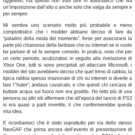
oggettivo, ma questo non vuol dire in automatico che sia
un’imposizione dall’alto o anche solo che valga da sempre e
per sempre.
Mi sembra uno scenario molto più probabile e meno
complottistico che i modder abbiano deciso di fare da
“paladini della moda del momento”, forse per assicurarsi la
parte più chiassosa della fanbase che su internet se si vuole
far parlare di sé fa sempre comodo. In pratica, visto che per
un certo periodo, acutizzatosi in seguito alla rivelazione di
Xbox One, tutti si sono precipitati ad attaccare Microsoft, i
modder del sito avrebbero deciso che quel treno di rabbia, la
tipica rabbia spesso irrazionale di chi su internet si diverte a
fare l'”hater”, andava cavalcato, e che quindi chi cercava di
buttare acqua sul fuoco non era gradito. Ho letto più di una
persona su altri siti affermare che all’epoca del lancio di PS3
si era quasi a parti invertite, il che confermerebbe questa
mia idea.
E ricordiamoci che è stato soprattutto per via dello stesso
NeoGAF che prima ancora dell’evento di presentazione di