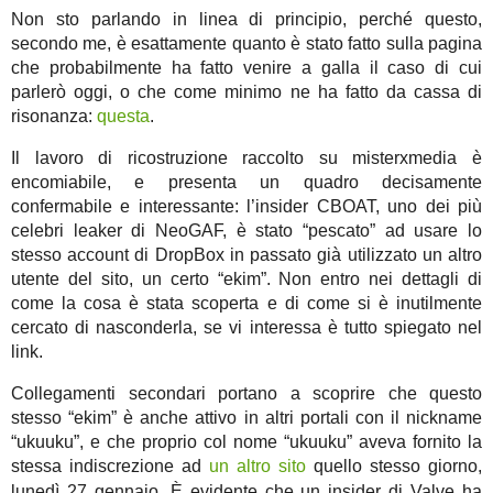
Non sto parlando in linea di principio, perché questo,
secondo me, è esattamente quanto è stato fatto sulla pagina
che probabilmente ha fatto venire a galla il caso di cui
parlerò oggi, o che come minimo ne ha fatto da cassa di
risonanza:
questa
.
Il lavoro di ricostruzione raccolto su misterxmedia è
encomiabile, e presenta un quadro decisamente
confermabile e interessante: l’insider CBOAT, uno dei più
celebri leaker di NeoGAF, è stato “pescato” ad usare lo
stesso account di DropBox in passato già utilizzato un altro
utente del sito, un certo “ekim”. Non entro nei dettagli di
come la cosa è stata scoperta e di come si è inutilmente
cercato di nasconderla, se vi interessa è tutto spiegato nel
link.
Collegamenti secondari portano a scoprire che questo
stesso “ekim” è anche attivo in altri portali con il nickname
“ukuuku”, e che proprio col nome “ukuuku” aveva fornito la
stessa indiscrezione ad
un altro sito
quello stesso giorno,
lunedì 27 gennaio.
È evidente che un insider di Valve ha