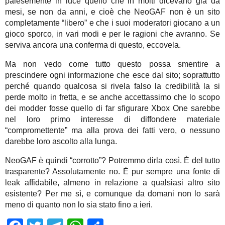
palesemente in luce quello che in molti dicevano già da
mesi, se non da anni, e cioè che NeoGAF non è un sito
completamente “libero” e che i suoi moderatori giocano a un
gioco sporco, in vari modi e per le ragioni che avranno. Se
serviva ancora una conferma di questo, eccovela.
Ma non vedo come tutto questo possa smentire a
prescindere ogni informazione che esce dal sito; soprattutto
perché quando qualcosa si rivela falso la credibilità la si
perde molto in fretta, e se anche accettassimo che lo scopo
dei modder fosse quello di far sfigurare Xbox One sarebbe
nel loro primo interesse di diffondere materiale
“compromettente” ma alla prova dei fatti vero, o nessuno
darebbe loro ascolto alla lunga.
NeoGAF è quindi “corrotto”? Potremmo dirla così. È del tutto
trasparente? Assolutamente no. È pur sempre una fonte di
leak affidabile, almeno in relazione a qualsiasi altro sito
esistente? Per me sì, e comunque da domani non lo sarà
meno di quanto non lo sia stato fino a ieri.