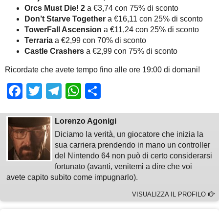
Orcs Must Die! 2
a €3,74 con 75% di sconto
Don’t Starve Together
a €16,11 con 25% di sconto
TowerFall Ascension
a €11,24 con 25% di sconto
Terraria
a €2,99 con 70% di sconto
Castle Crashers
a €2,99 con 75% di sconto
Ricordate che avete tempo fino alle ore 19:00 di domani!
Facebook
Twitter
Telegram
WhatsApp
Share
Lorenzo Agonigi
Diciamo la verità, un giocatore che inizia la
sua carriera prendendo in mano un controller
del Nintendo 64 non può di certo considerarsi
fortunato (avanti, venitemi a dire che voi
avete capito subito come impugnarlo).
VISUALIZZA IL PROFILO