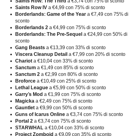
Saints Row: The Third
a €3,74 con 75% di sconto
Saints Row IV
a €4,99 con 75% di sconto
Borderlands: Game of the Year
a €7,49 con 75% di
sconto
Borderlands 2
a €4,99 con 75% di sconto
Borderlands: The Pre-Sequel
a €24,99 con 50% di
sconto
Gang Beasts
a €13,39 con 33% di sconto
Viscera Cleanup Detail
a €7,99 con 20% di sconto
Chariot
a €10,04 con 33% di sconto
Sanctum
a €1,49 con 85% di sconto
Sanctum 2
a €2,99 con 80% di sconto
Broforce
a €10,49 con 25% di sconto
Lethal League
a €5,99 con 50% di sconto
Garry’s Mod
a €1,99 con 75% di sconto
Magicka
a €2,49 con 75% di sconto
Gauntlet
a €9,99 con 50% di sconto
Guns of Icarus Online
a €3,74 con 75% di sconto
Portal 2
a €3,74 con 75% di sconto
STARWHAL
a €10,04 con 33% di sconto
Project Zomboid
a €9,09 con 35% di sconto