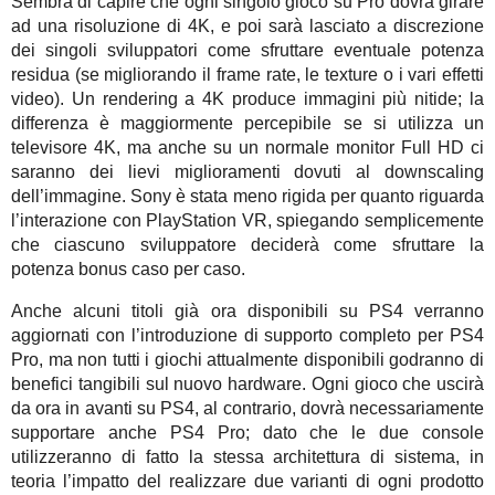
Sembra di capire che ogni singolo gioco su Pro dovrà girare
ad una risoluzione di 4K, e poi sarà lasciato a discrezione
dei singoli sviluppatori come sfruttare eventuale potenza
residua (se migliorando il frame rate, le texture o i vari effetti
video). Un rendering a 4K produce immagini più nitide; la
differenza è maggiormente percepibile se si utilizza un
televisore 4K, ma anche su un normale monitor Full HD ci
saranno dei lievi miglioramenti dovuti al downscaling
dell’immagine. Sony è stata meno rigida per quanto riguarda
l’interazione con PlayStation VR, spiegando semplicemente
che ciascuno sviluppatore deciderà come sfruttare la
potenza bonus caso per caso.
Anche alcuni titoli già ora disponibili su PS4 verranno
aggiornati con l’introduzione di supporto completo per PS4
Pro, ma non tutti i giochi attualmente disponibili godranno di
benefici tangibili sul nuovo hardware. Ogni gioco che uscirà
da ora in avanti su PS4, al contrario, dovrà necessariamente
supportare anche PS4 Pro; dato che le due console
utilizzeranno di fatto la stessa architettura di sistema, in
teoria l’impatto del realizzare due varianti di ogni prodotto