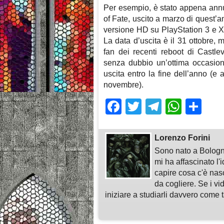
Per esempio, è stato appena annu
of Fate, uscito a marzo di quest’a
versione HD su PlayStation 3 e Xb
La data d’uscita è il 31 ottobre, 
fan dei recenti reboot di Castl
senza dubbio un’ottima occasione
uscita entro la fine dell’anno (
novembre).
Facebook
Twitter
Telegra
What
Sh
Lorenzo Forini
Sono nato a Bologn
mi ha affascinato l'
capire cosa c'è nasc
da cogliere. Se i vi
iniziare a studiarli davvero come ta