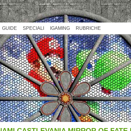
GUIDE
SPECIALI
IGAMING
RUBRICHE
AMI CASTLEVANIA MIRROR OF FATE