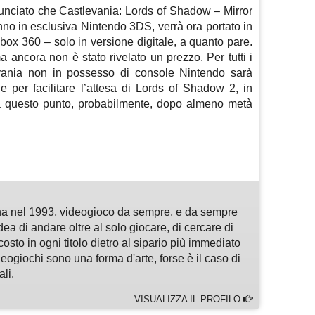
nciato che Castlevania: Lords of Shadow – Mirror
nno in esclusiva Nintendo 3DS, verrà ora portato in
ox 360 – solo in versione digitale, a quanto pare.
ma ancora non è stato rivelato un prezzo. Per tutti i
evania non in possesso di console Nintendo sarà
 per facilitare l’attesa di Lords of Shadow 2, in
e a questo punto, probabilmente, dopo almeno metà
m
sApp
are
a nel 1993, videogioco da sempre, e da sempre
idea di andare oltre al solo giocare, di cercare di
osto in ogni titolo dietro al sipario più immediato
deogiochi sono una forma d'arte, forse è il caso di
li.
VISUALIZZA IL PROFILO