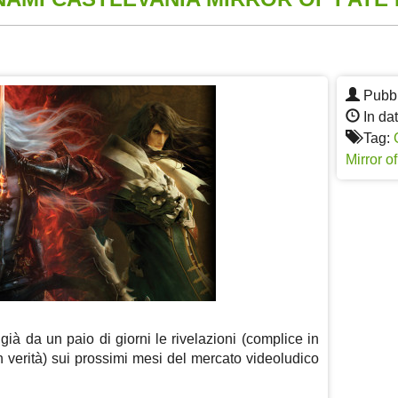
App
re
Pubbl
In da
Tag:
Mirror o
à da un paio di giorni le rivelazioni (complice in
n verità) sui prossimi mesi del mercato videoludico