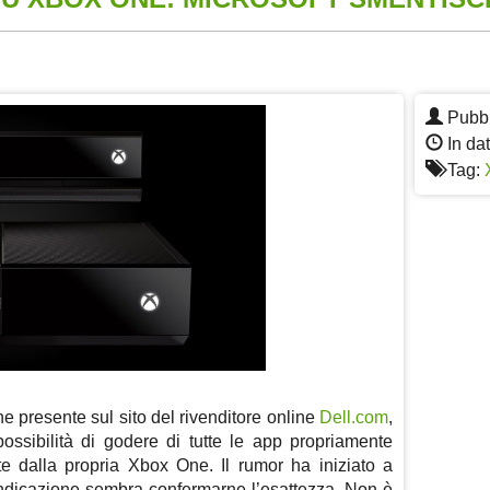
App
re
Pubbl
In dat
Tag:
e presente sul sito del rivenditore online
Dell.com
,
ossibilità di godere di tutte le app propriamente
e dalla propria Xbox One. Il rumor ha iniziato a
 indicazione sembra confermarne l’esattezza. Non è