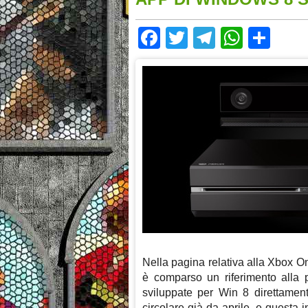
Facebook
Twitter
Telegram
Whats
Sha
Nella pagina relativa alla Xbox On
è comparso un riferimento alla p
sviluppate per Win 8 direttament
circolare già da aprile, e questa