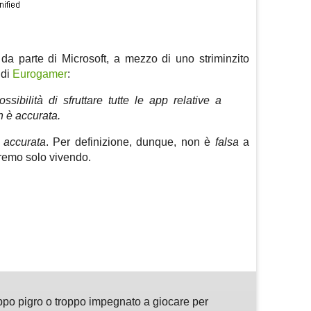
 da parte di Microsoft, a mezzo di uno striminzito
 di
Eurogamer
:
ssibilità di sfruttare tutte le app relative a
 è accurata.
 accurata
. Per definizione, dunque, non è
falsa
a
riremo solo vivendo.
m
sApp
are
ppo pigro o troppo impegnato a giocare per