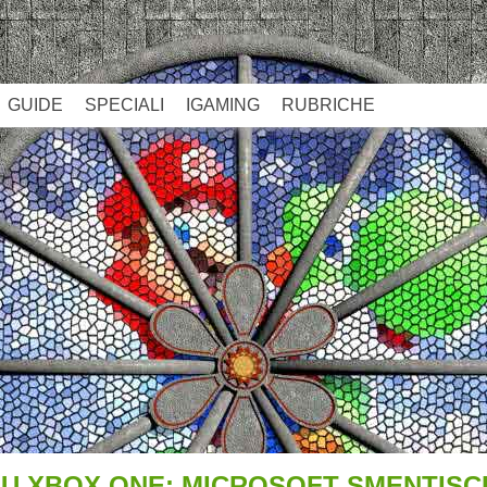
GUIDE
SPECIALI
IGAMING
RUBRICHE
SU XBOX ONE: MICROSOFT SMENTISC