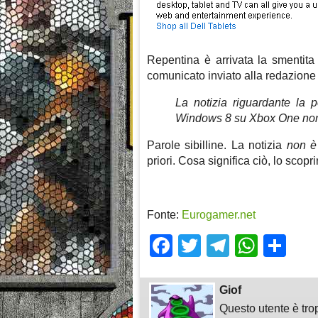
Repentina è arrivata la smentita
comunicato inviato alla redazione
La notizia riguardante la po
Windows 8 su Xbox One non
Parole sibilline. La notizia
non è
priori. Cosa significa ciò, lo scop
Fonte:
Eurogamer.net
Facebook
Twitter
Telegra
What
Sh
Giof
Questo utente è tro