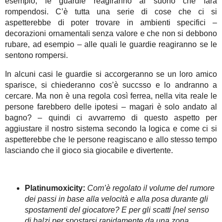
esempio, le guardie reagiranno al suono che farà
rompendosi. C’è tutta una serie di cose che ci si
aspetterebbe di poter trovare in ambienti specifici –
decorazioni ornamentali senza valore e che non si debbono
rubare, ad esempio – alle quali le guardie reagiranno se le
sentono rompersi.
In alcuni casi le guardie si accorgeranno se un loro amico
sparisce, si chiederanno cos’è succsso e lo andranno a
cercare. Ma non è una regola così ferrea, nella vita reale le
persone farebbero delle ipotesi – magari è solo andato al
bagno? – quindi ci avvarremo di questo aspetto per
aggiustare il nostro sistema secondo la logica e come ci si
aspetterebbe che le persone reagiscano e allo stesso tempo
lasciando che il gioco sia giocabile e divertente.
Platinumoxicity:
Com’è regolato il volume del rumore
dei passi in base alla velocità e alla posa durante gli
spostamenti del giocatore? E per gli scatti [nel senso
di balzi per spostarsi rapidamente da una zona