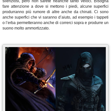
silenziosi, però non sarete neanche tanto veloci. Bisogna
fare attenzione a dove si mettono i piedi, alcune superfici
produrranno più rumore di altre anche da chinati. Ci sono
anche superfici che vi saranno d’aiuto, ad esempio i tappeti
o l’erba permetteranno anche di correrci sopra e produrre un
suono molto ammortizzato.