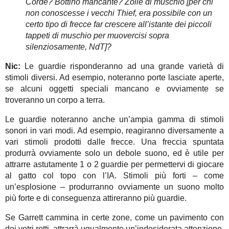
Corde? Bottino mancante? Zolle di muschio [per chi
non conoscesse i vecchi Thief, era possibile con un
certo tipo di frecce far crescere all’istante dei piccoli
tappeti di muschio per muovercisi sopra
silenziosamente, NdT]?
Nic:
Le guardie risponderanno ad una grande varietà di
stimoli diversi. Ad esempio, noteranno porte lasciate aperte,
se alcuni oggetti speciali mancano e ovviamente se
troveranno un corpo a terra.
Le guardie noteranno anche un’ampia gamma di stimoli
sonori in vari modi. Ad esempio, reagiranno diversamente a
vari stimoli prodotti dalle frecce. Una freccia spuntata
produrrà ovviamente solo un debole suono, ed è utile per
attrarre astutamente 1 o 2 guardie per permettervi di giocare
al gatto col topo con l’IA. Stimoli più forti – come
un’esplosione – produrranno ovviamente un suono molto
più forte e di conseguenza attireranno più guardie.
Se Garrett cammina in certe zone, come un pavimento con
dei vetri rotti, attrarrà ugualmente un’indesiderata attenzione.