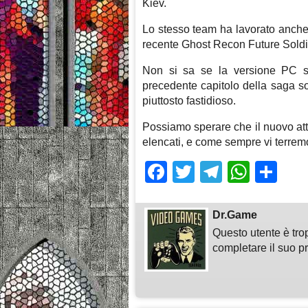
Kiev.
Lo stesso team ha lavorato anche 
recente Ghost Recon Future Soldi
Non si sa se la versione PC s
precedente capitolo della saga s
piuttosto fastidioso.
Possiamo sperare che il nuovo att
elencati, e come sempre vi terremo
Facebook
Twitter
Telegra
What
Sh
Dr.Game
Questo utente è tro
completare il suo pr