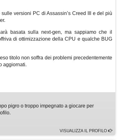
sulle versioni PC di Assassin’s Creed III e del più
er.
arà basata sulla next-gen, ma sappiamo che il
offriva di ottimizzazione della CPU e qualche BUG
eso titolo non soffra dei problemi precedentemente
 aggiornati.
m
sApp
are
ppo pigro o troppo impegnato a giocare per
ofilo.
VISUALIZZA IL PROFILO