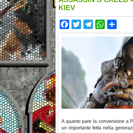
KIEV
Facebook
Twitter
Telegram
Whats
Sha
A quanto pare la conversione a PC
un importante fetta nella generaz