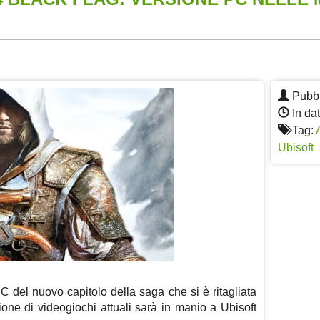
App
re
Pubbl
In dat
Tag:
Ubisoft
 del nuovo capitolo della saga che si è ritagliata
ione di videogiochi attuali sarà in manio a Ubisoft