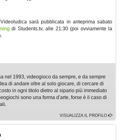
 Videoludica sarà pubblicata in anteprima sabato
aming
di Students.tv, alle 21:30 (poi ovviamente la
.
m
sApp
are
a nel 1993, videogioco da sempre, e da sempre
idea di andare oltre al solo giocare, di cercare di
osto in ogni titolo dietro al sipario più immediato
deogiochi sono una forma d'arte, forse è il caso di
li.
VISUALIZZA IL PROFILO
O