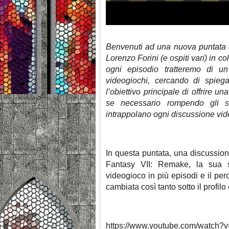
Benvenuti ad una nuova puntata di
Lorenzo Forini (e ospiti vari) in 
ogni episodio tratteremo di un 
videogiochi, cercando di spie
l’obiettivo principale di offrire 
se necessario rompendo gli sc
intrappolano ogni discussione vide
In questa puntata, una discussion
Fantasy VII: Remake, la sua s
videogioco in più episodi e il per
cambiata così tanto sotto il profil
https://www.youtube.com/watc