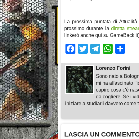
La prossima puntata di Attualità
prossimo durante la
diretta stre
linkerò anche qui su GameBack.it)
Facebook
Twitter
Telegra
What
Sh
Lorenzo Forini
Sono nato a Bologn
mi ha affascinato l'
capire cosa c'è nasc
da cogliere. Se i vi
iniziare a studiarli davvero come ta
LASCIA UN COMMENT