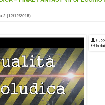
o 2 (12/12/2015)
App
re
Pubbl
In da