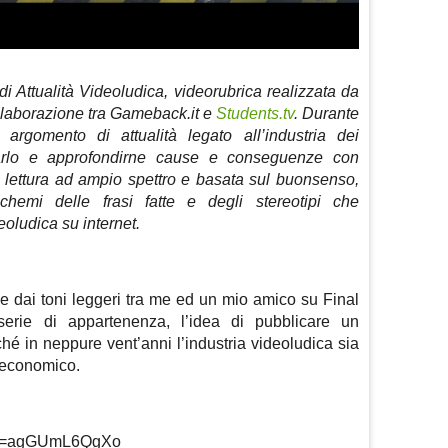
 Attualità Videoludica, videorubrica realizzata da
collaborazione tra Gameback.it e
Students.tv
. Durante
argomento di attualità legato all’industria dei
garlo e approfondirne cause e conseguenze con
una lettura ad ampio spettro e basata sul buonsenso,
hemi delle frasi fatte e degli stereotipi che
oludica su internet.
e dai toni leggeri tra me ed un mio amico su Final
erie di appartenenza, l’idea di pubblicare un
ché in neppure vent’anni l’industria videoludica sia
o economico.
h?v=agGUmL6QgXo