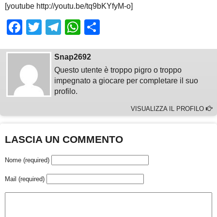
[youtube http://youtu.be/tq9bKYfyM-o]
Facebook
Twitter
Telegram
WhatsApp
Share
Snap2692
Questo utente è troppo pigro o troppo
impegnato a giocare per completare il suo
profilo.
VISUALIZZA IL PROFILO
LASCIA UN COMMENTO
Nome (required)
Mail (required)