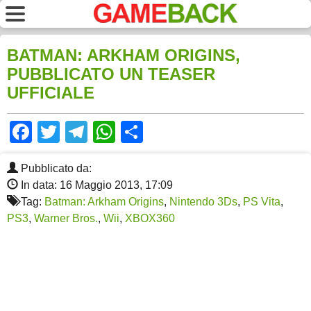
BATMAN: ARKHAM ORIGINS,
PUBBLICATO UN TEASER
UFFICIALE
Facebook
Twitter
Telegram
WhatsApp
Share
Pubblicato da:
In data: 16 Maggio 2013, 17:09
Tag:
Batman: Arkham Origins
,
Nintendo 3Ds
,
PS Vita
,
PS3
,
Warner Bros.
,
Wii
,
XBOX360