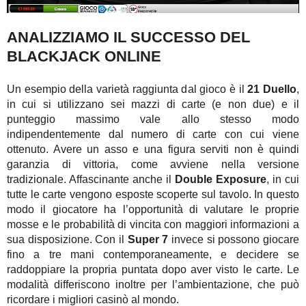
ANALIZZIAMO IL SUCCESSO DEL
BLACKJACK ONLINE
Un esempio della varietà raggiunta dal gioco è il
21 Duello
,
in cui si utilizzano sei mazzi di carte (e non due) e il
punteggio massimo vale allo stesso modo
indipendentemente dal numero di carte con cui viene
ottenuto. Avere un asso e una figura serviti non è quindi
garanzia di vittoria, come avviene nella versione
tradizionale. Affascinante anche il
Double Exposure
, in cui
tutte le carte vengono esposte scoperte sul tavolo. In questo
modo il giocatore ha l’opportunità di valutare le proprie
mosse e le probabilità di vincita con maggiori informazioni a
sua disposizione. Con il
Super 7
invece si possono giocare
fino a tre mani contemporaneamente, e decidere se
raddoppiare la propria puntata dopo aver visto le carte. Le
modalità differiscono inoltre per l’ambientazione, che può
ricordare i migliori casinò al mondo.