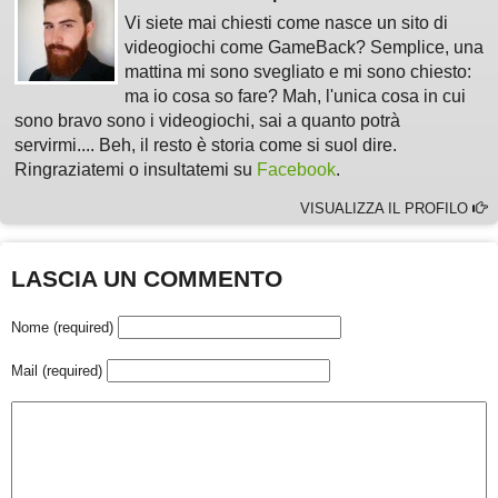
Vi siete mai chiesti come nasce un sito di
videogiochi come GameBack? Semplice, una
mattina mi sono svegliato e mi sono chiesto:
ma io cosa so fare? Mah, l'unica cosa in cui
sono bravo sono i videogiochi, sai a quanto potrà
servirmi.... Beh, il resto è storia come si suol dire.
Ringraziatemi o insultatemi su
Facebook
.
VISUALIZZA IL PROFILO
LASCIA UN COMMENTO
Nome (required)
Mail (required)