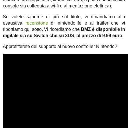
console sia collegata a wi-fi e alimentazione elettrica).
Se volete saperne di più sul titolo, vi rimandiamo alla
esaustiva
recensione
di nintendolife e al trailer che vi
riportiamo qui sotto. Vi ricordiamo che
BMZ è disponibile in
digitale sia su Switch che su 3DS, al prezzo di 9.99 euro.
Approfitterete del supporto al nuovo controller Nintendo?