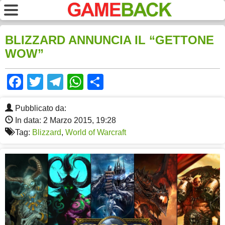
BLIZZARD ANNUNCIA IL “GETTONE
WOW”
Facebook
Twitter
Telegram
WhatsApp
Share
Pubblicato da:
In data: 2 Marzo 2015, 19:28
Tag:
Blizzard
,
World of Warcraft