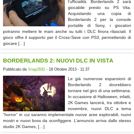
l’ufficialità: Borderlands 2 sarà
giocabile presto su PS Vita.
Acquistando una copia di
Borderlands 2 per la console
portatile di Sony, i giocatori
potranno mettere le mani anche su tutti i DLC finora rilasciati. Il
gioco offre il supporto per il Cross-Save con PS3, permettendo di
giocare […]
BORDERLANDS 2: NUOVI DLC IN VISTA
Pubblicato da
Snap2692
- 18 Ottobre 2013 - 11:37
Le già numerose espansioni di
Borderlands 2 dovrebbero
tornare nel giro di una settimana.
In occasione di Halloween, infatti,
2K Games lancerà, tra ottobre e
novembre, nuovi DLC a tema
“horror” in cui saranno implementate nuove aree esplorabili, nuovi
mostri e nuovi boss da sconfiggere. L’annuncio arriva dallo stesso
studio 2K Games, […]