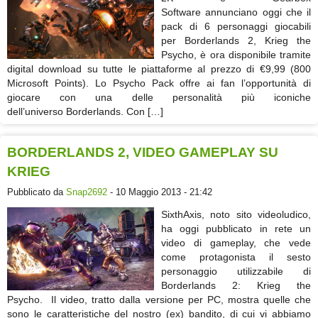
Software annunciano oggi che il
pack di 6 personaggi giocabili
per Borderlands 2, Krieg the
Psycho, è ora disponibile tramite
digital download su tutte le piattaforme al prezzo di €9,99 (800
Microsoft Points). Lo Psycho Pack offre ai fan l’opportunità di
giocare con una delle personalità più iconiche
dell’universo Borderlands. Con […]
BORDERLANDS 2, VIDEO GAMEPLAY SU
KRIEG
Pubblicato da
Snap2692
- 10 Maggio 2013 - 21:42
SixthAxis, noto sito videoludico,
ha oggi pubblicato in rete un
video di gameplay, che vede
come protagonista il sesto
personaggio utilizzabile di
Borderlands 2: Krieg the
Psycho. Il video, tratto dalla versione per PC, mostra quelle che
sono le caratteristiche del nostro (ex) bandito, di cui vi abbiamo