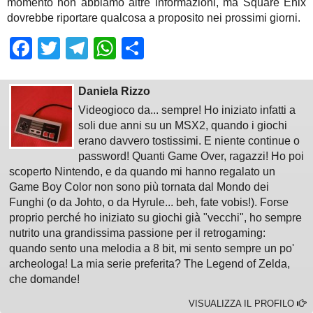
momento non abbiamo altre informazioni, ma Square Enix
dovrebbe riportare qualcosa a proposito nei prossimi giorni.
Facebook
Twitter
Telegram
WhatsApp
Share
Daniela Rizzo
Videogioco da... sempre! Ho iniziato infatti a
soli due anni su un MSX2, quando i giochi
erano davvero tostissimi. E niente continue o
password! Quanti Game Over, ragazzi! Ho poi
scoperto Nintendo, e da quando mi hanno regalato un
Game Boy Color non sono più tornata dal Mondo dei
Funghi (o da Johto, o da Hyrule... beh, fate vobis!). Forse
proprio perché ho iniziato su giochi già "vecchi", ho sempre
nutrito una grandissima passione per il retrogaming:
quando sento una melodia a 8 bit, mi sento sempre un po'
archeologa! La mia serie preferita? The Legend of Zelda,
che domande!
VISUALIZZA IL PROFILO