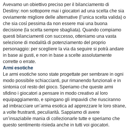
Avevamo un obiettivo preciso per il bilanciamento di
Destiny: non sottoporre mai i giocatori ad una scelta che sia
ovviamente migliore delle alternative (l’unica scelta valida) o
che sia così pessima da non essere mai una buona
decisione (la scelta sempre sbagliata). Quando compiamo
questi bilanciamenti con successo, otteniamo una vasta
selezione di modalità di potenziamento del proprio
personaggio: per scegliere la via da seguire si potrà andare
in base ai gusti, e non in base a scelte assolutamente
corrette o errate.
Armi esotiche
Le armi esotiche sono state progettate per sembrare in ogni
modo possibile schiaccianti, pur rimanendo funzionali e in
sintonia col resto del gioco. Speriamo che queste armi
sfidino i giocatori a pensare in modo creativo al loro
equipaggiamento, e spingano gli impavidi che riusciranno
ad imbracciare un’arma esotica ad apprezzare le loro strane,
a volte frustranti, peculiarità. Sappiamo di avere
un’insaziabile mania di collezionarle tutte e speriamo che
questo sentimento risieda anche in tutti voi giocatori.