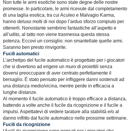
Non tutte le armi esotiche sono state degne delle nostre
promesse. In particolare, le armi ricevute dal completamento
di una taglia esotica, tra cui Aculeo e Malvagio Karma,
hanno deluso molti di noi dopo l’arduo sforzo compiuto per
ottenerli. Nonostante sembrino fantastiche all’aspetto e
all’udito, al tatto non viene trasmessa questa stessa
potenza. Eccovi un consiglio: non smantellate quelle armi.
Saranno ben presto rinvigorite.
Fucili automatici
L’archetipo del fucile automatico è progettato per i giocatori
che si divertono ad erigere un muro di proiettili senza
doversi preoccupare di aver centrato perfettamente il
bersaglio. È stato pensato per infliggere danni sostenuti ad
una distanza medio/vicina, mentre perde in efficacia a
lunghe distanze.
Al momento il fucile automatico è troppo efficace a distanza,
battendo a volte anche il fucile da ricognizione e il fucile a
impulsi. Aspettatevi di vedere tarature alla stabilità e/o al
danno inflitto dal fucile automatico nelle prossime settimane.
Fucili da ricognizione
I fucili da ricognizione sono pensati per i giocatori che