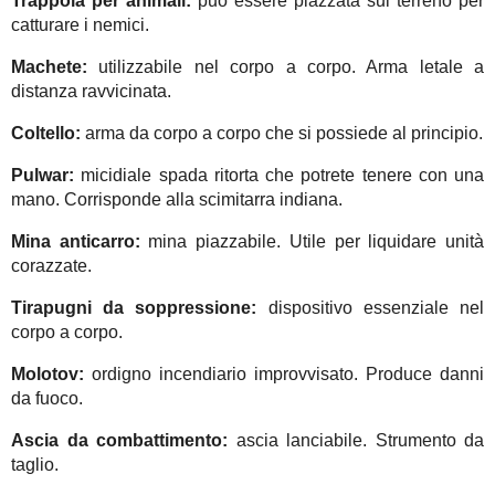
Trappola per animali:
può essere piazzata sul terreno per
catturare i nemici.
Machete:
utilizzabile nel corpo a corpo. Arma letale a
distanza ravvicinata.
Coltello:
arma da corpo a corpo che si possiede al principio.
Pulwar:
micidiale spada ritorta che potrete tenere con una
mano. Corrisponde alla scimitarra indiana.
Mina anticarro:
mina piazzabile. Utile per liquidare unità
corazzate.
Tirapugni da soppressione:
dispositivo essenziale nel
corpo a corpo.
Molotov:
ordigno incendiario improvvisato. Produce danni
da fuoco.
Ascia da combattimento:
ascia lanciabile. Strumento da
taglio.