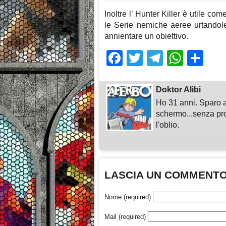
Inoltre l’ Hunter Killer è utile co
le Serie nemiche aeree urtandole
annientare un obiettivo.
Facebook
Twitter
Telegra
What
Sh
Doktor Alibi
Ho 31 anni. Sparo a
schermo...senza pro
l'oblio.
LASCIA UN COMMENT
Nome (required)
Mail (required)