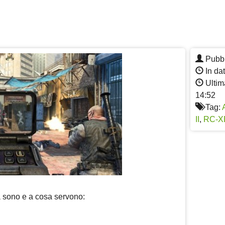
Pubbl
In da
Ultim
14:52
Tag:
II
,
RC-X
a sono e a cosa servono: