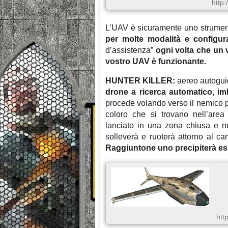
http
L’UAV è sicuramente uno strument
per molte modalità e configura
d’assistenza”
ogni volta che un 
vostro UAV è funzionante.
HUNTER KILLER:
aereo autogui
drone a ricerca automatico, imb
procede volando verso il nemico pi
coloro che si trovano nell’area
lanciato in una zona chiusa e n
solleverà e ruoterà attorno al cam
Raggiuntone uno precipiterà es
htt