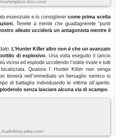
://marketplace.xbox.com/
o essenziale e lo consiglierei
come prima scelta
zioni.
Tenete a mente che guadagnerete “punti
vostro alleato ucciderà un antagonista mentre il
dato.
L’Hunter Killer altro non è che un avanzato
ottito di esplosivo.
Una volta eseguito il lancio
ù vicino ed esplode uccidendo l’ostile rivale e tutti
 localizzata. Qualora l’ Hunter Killer non venga
on troverà nell’immediato un bersaglio nemico si
po di battaglia individuando le vittime all’aperto.
plodendo senza lasciare alcuna via di scampo.
p://callofduty.wikia.com/