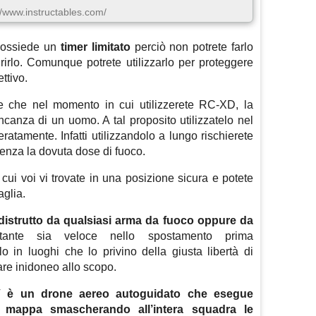
//www.instructables.com/
possiede un
timer limitato
perciò non potrete farlo
urirlo. Comunque potrete utilizzarlo per proteggere
ttivo.
e che nel momento in cui utilizzerete RC-XD, la
ncanza di un uomo. A tal proposito utilizzatelo nel
atamente. Infatti utilizzandolo a lungo rischierete
senza la dovuta dose di fuoco.
cui voi vi trovate in una posizione sicura e potete
aglia.
distrutto da qualsiasi arma da fuoco oppure da
nte sia veloce nello spostamento prima
lo in luoghi che lo privino della giusta libertà di
tare inidoneo allo scopo.
è un drone aereo autoguidato che esegue
lla mappa smascherando all’intera squadra le