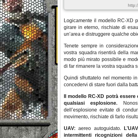
http:
Logicamente il modello RC-XD 
girare in eterno, rischiate di esa
un’area e distruggere qualche obie
Tenete sempre in considerazion
vostra squadra risentirà della ma
modo più mirato possibile e moder
di far rimanere la vostra squadra 
Quindi sfruttatelo nel momento in 
concedervi di stare fuori dalla batt
Il modello RC-XD potrà essere 
qualsiasi esplosione.
Nonosta
dell’esplosione evitate di condur
movimento, rischiate di farlo risul
UAV:
aereo autoguidato.
L’UAV 
intermittenti ricognizioni de