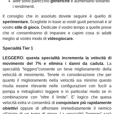
altre sono parecchio
generiche
e aumentano soltanto
i rendimenti.
Il consiglio che in assoluto dovete seguire è quello di
sperimentare.
Scegliete in base ai vostri gusti personali e al
vostro
stile di gioco.
Dedicate il vostro tempo a quelle prove
che vi consentiranno di imparare e capire cosa si adatti
meglio al vostro modo di
videogiocare.
Specialità Tier 1
LEGGERO: questa specialità incrementa la velocità di
movimento del 7% e elimina i danni da caduta.
La
specialità “leggero”consente un lieve miglioramento della
velocità di movimento. Tenete in considerazione che per
quanto il miglioramento nella velocità sia minimo questo
risulta essere rilevante nelle configurazioni con fucili a
pompa e mitragliatrici leggere e in particolar modo se in
combinazione con “oltre il limite”. E’ logico che quesa
velocità extra vi consentirà di
conquistare più rapidamente
obiettivi
oppure di affrontare immediatamente il nemico
all’inizio di un turno di gioco. La specialità “leggero” sarà