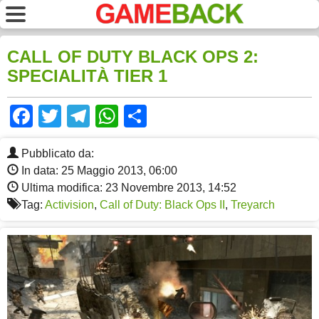
CALL OF DUTY BLACK OPS 2:
SPECIALITÀ TIER 1
Facebook
Twitter
Telegram
WhatsApp
Share
Pubblicato da:
In data: 25 Maggio 2013, 06:00
Ultima modifica: 23 Novembre 2013, 14:52
Tag:
Activision
,
Call of Duty: Black Ops II
,
Treyarch