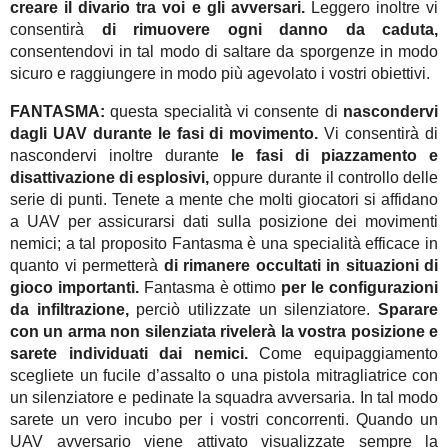
creare il divario tra voi e gli avversari.
Leggero inoltre vi
consentirà
di rimuovere ogni danno da caduta,
consentendovi in tal modo di saltare da sporgenze in modo
sicuro e raggiungere in modo più agevolato i vostri obiettivi.
FANTASMA:
questa specialità vi consente di
nascondervi
dagli UAV
durante le fasi di movimento.
Vi consentirà di
nascondervi inoltre durante
le fasi di piazzamento e
disattivazione di esplosivi,
oppure durante il controllo delle
serie di punti. Tenete a mente che molti giocatori si affidano
a UAV per assicurarsi dati sulla posizione dei movimenti
nemici; a tal proposito Fantasma è una specialità efficace in
quanto vi permetterà
di rimanere occultati in situazioni di
gioco importanti.
Fantasma è ottimo
per le configurazioni
da infiltrazione,
perciò utilizzate un silenziatore.
Sparare
con un arma non silenziata rivelerà la vostra posizione e
sarete individuati dai nemici.
Come equipaggiamento
scegliete un fucile d’assalto o una pistola mitragliatrice con
un silenziatore e pedinate la squadra avversaria. In tal modo
sarete un vero incubo per i vostri concorrenti. Quando un
UAV avversario viene attivato visualizzate sempre la