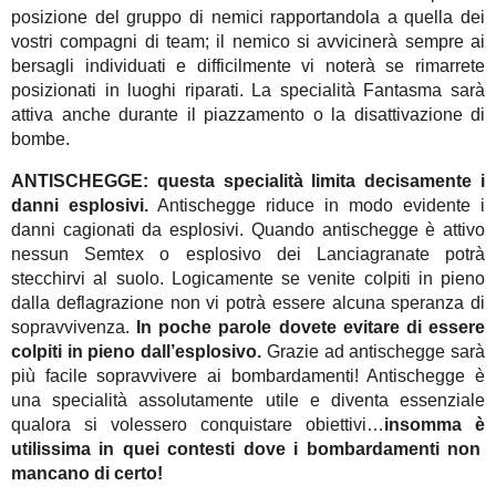
posizione del gruppo di nemici rapportandola a quella dei
vostri compagni di team; il nemico si avvicinerà sempre ai
bersagli individuati e difficilmente vi noterà se rimarrete
posizionati in luoghi riparati. La specialità Fantasma sarà
attiva anche durante il piazzamento o la disattivazione di
bombe.
ANTISCHEGGE:
questa specialità limita decisamente i
danni esplosivi.
Antischegge riduce in modo evidente i
danni cagionati da esplosivi. Quando antischegge è attivo
nessun Semtex o esplosivo dei Lanciagranate potrà
stecchirvi al suolo. Logicamente se venite colpiti in pieno
dalla deflagrazione non vi potrà essere alcuna speranza di
sopravvivenza.
In poche parole dovete evitare di essere
colpiti in pieno dall’esplosivo.
Grazie ad antischegge sarà
più facile sopravvivere ai bombardamenti! Antischegge è
una specialità assolutamente utile e diventa essenziale
qualora si volessero conquistare obiettivi…
insomma è
utilissima in quei contesti dove i bombardamenti non
mancano di certo!