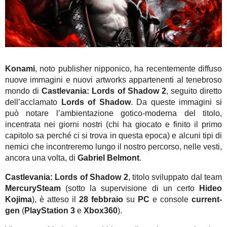
Konami
, noto publisher nipponico, ha recentemente diffuso
nuove immagini e nuovi artworks appartenenti al tenebroso
mondo di
Castlevania: Lords of Shadow 2
, seguito diretto
dell’acclamato
Lords of Shadow
. Da queste immagini si
può notare l’ambientazione gotico-moderna del titolo,
incentrata nei giorni nostri (chi ha giocato e finito il primo
capitolo sa perché ci si trova in questa epoca) e alcuni tipi di
nemici che incontreremo lungo il nostro percorso, nelle vesti,
ancora una volta, di
Gabriel Belmont
.
Castlevania: Lords of Shadow 2
, titolo sviluppato dal team
MercurySteam
(sotto la supervisione di un certo
Hideo
Kojima
), è atteso il
28 febbraio
su
PC
e console
current-
gen
(
PlayStation 3
e
Xbox360
).