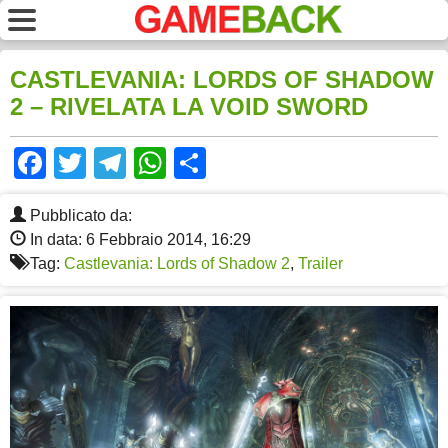
CASTLEVANIA: LORDS OF SHADOW
2 – RIVELATA LA VOID SWORD
Facebook
Twitter
Telegram
WhatsApp
Share
Pubblicato da:
In data: 6 Febbraio 2014, 16:29
Tag:
Castlevania: Lords of Shadow 2
,
Trailer