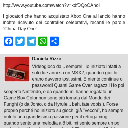
http://www.youtube.com/watch?v=kdfDQoOAhoI
I giocatori che hanno acquistato Xbox One al lancio hanno
inoltre ricevuto dei controller celebrativi, recanti le parole
“China Day One”.
Facebook
Twitter
Telegram
WhatsApp
Share
Daniela Rizzo
Videogioco da... sempre! Ho iniziato infatti a
soli due anni su un MSX2, quando i giochi
erano davvero tostissimi. E niente continue o
password! Quanti Game Over, ragazzi! Ho poi
scoperto Nintendo, e da quando mi hanno regalato un
Game Boy Color non sono più tornata dal Mondo dei
Funghi (o da Johto, o da Hyrule... beh, fate vobis!). Forse
proprio perché ho iniziato su giochi già "vecchi", ho sempre
nutrito una grandissima passione per il retrogaming:
quando sento una melodia a 8 bit, mi sento sempre un po'