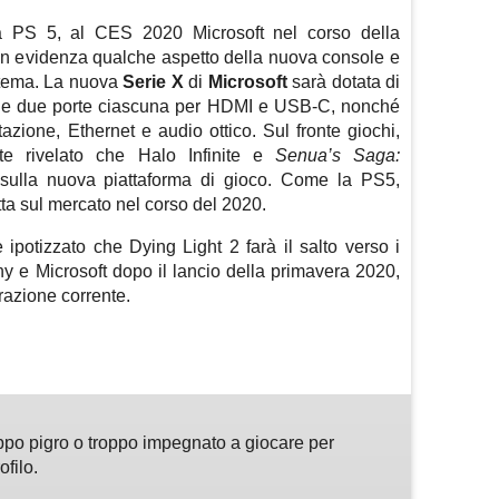
 PS 5, al CES 2020 Microsoft nel corso della
n evidenza qualche aspetto della nuova console e
istema. La nuova
Serie X
di
Microsoft
sarà dotata di
e due porte ciascuna per HDMI e USB-C, nonché
azione, Ethernet e audio ottico. Sul fronte giochi,
te rivelato che Halo Infinite e
Senua’s Saga:
 sulla nuova piattaforma di gioco. Come la PS5,
ta sul mercato nel corso del 2020.
ipotizzato che Dying Light 2 farà il salto verso i
y e Microsoft dopo il lancio della primavera 2020,
razione corrente.
m
sApp
are
ppo pigro o troppo impegnato a giocare per
ofilo.