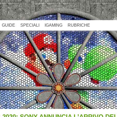
GUIDE
SPECIALI
IGAMING
RUBRICHE
2020: SONY ANNUNCIA L’ARRIVO DEL