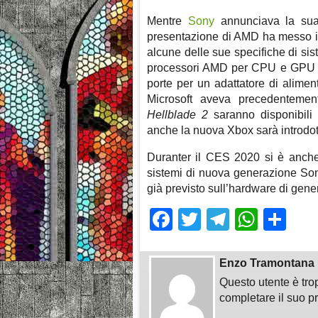
Mentre
Sony
annunciava la sua
presentazione di AMD ha messo i
alcune delle sue specifiche di s
processori AMD per CPU e GPU 
porte per un adattatore di aliment
Microsoft aveva precedentemen
Hellblade 2
saranno disponibili
anche la nuova Xbox sarà introdot
Duranter il CES 2020 si è anche 
sistemi di nuova generazione Son
già previsto sull’hardware di gene
Facebook
Twitter
Telegra
What
Sh
Enzo Tramontana
Questo utente è tro
completare il suo pr