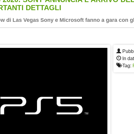
RTANTI DETTAGLI
w di Las Vegas Sony e Microsoft fanno a gara con g
App
re
Pubbl
In da
Tag: