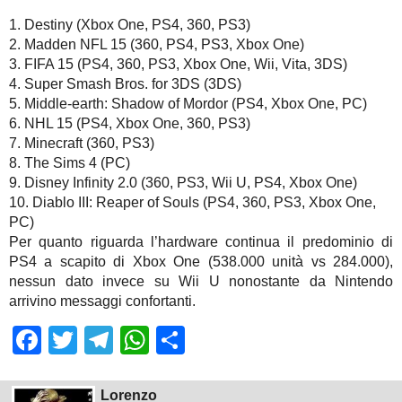
1. Destiny (Xbox One, PS4, 360, PS3)
2. Madden NFL 15 (360, PS4, PS3, Xbox One)
3. FIFA 15 (PS4, 360, PS3, Xbox One, Wii, Vita, 3DS)
4. Super Smash Bros. for 3DS (3DS)
5. Middle-earth: Shadow of Mordor (PS4, Xbox One, PC)
6. NHL 15 (PS4, Xbox One, 360, PS3)
7. Minecraft (360, PS3)
8. The Sims 4 (PC)
9. Disney Infinity 2.0 (360, PS3, Wii U, PS4, Xbox One)
10. Diablo III: Reaper of Souls (PS4, 360, PS3, Xbox One,
PC)
Per quanto riguarda l’hardware continua il predominio di
PS4 a scapito di Xbox One (538.000 unità vs 284.000),
nessun dato invece su Wii U nonostante da Nintendo
arrivino messaggi confortanti.
Facebook
Twitter
Telegram
WhatsApp
Share
Lorenzo