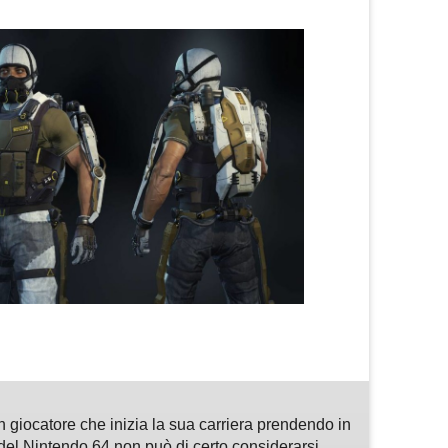
m
sApp
are
n giocatore che inizia la sua carriera prendendo in
del Nintendo 64 non può di certo considerarsi