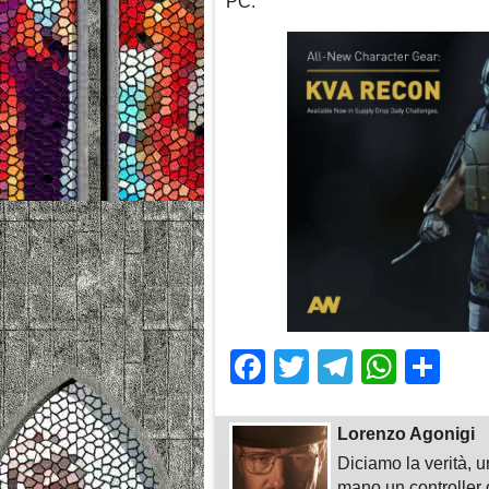
PC.
Facebook
Twitter
Telegra
What
Sh
Lorenzo Agonigi
Diciamo la verità, u
mano un controller 