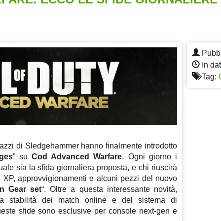
App
re
Pubbl
In da
Tag:
azzi di Sledgehammer hanno finalmente introdotto
ges
” su
Cod Advanced Warfare
. Ogni giorno i
uale sia la sfida giornaliera proposta, e chi riuscirà
us XP, approvvigionamenti e alcuni pezzi del nuovo
n Gear set
“. Oltre a questa interessante novità,
la stabilità dei match online e del sistema di
ste sfide sono esclusive per console next-gen e