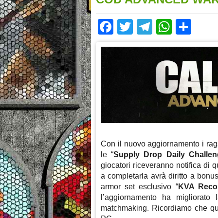
Facebook
Twitter
Telegram
Whats
Sha
Con il nuovo aggiornamento i rag
le “
Supply Drop Daily Challen
giocatori riceveranno notifica di q
a completarla avrà diritto a bon
armor set esclusivo “
KVA Reco
l’aggiornamento ha migliorato 
matchmaking. Ricordiamo che que