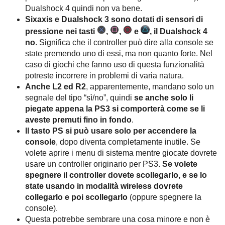
Dualshock 4 quindi non va bene.
Sixaxis e Dualshock 3 sono dotati di sensori di
pressione nei tasti
,
, ​
e
, il Dualshock 4
no
. Significa che il controller può dire alla console se
state premendo uno di essi, ma non quanto forte. Nel
caso di giochi che fanno uso di questa funzionalità
potreste incorrere in problemi di varia natura.
Anche L2 ed R2
, apparentemente, mandano solo un
segnale del tipo “sì/no”, quindi
se anche solo li
piegate appena la PS3 si comporterà come se li
aveste premuti fino in fondo
.
Il tasto PS si può usare solo per accendere la
console
, dopo diventa completamente inutile. Se
volete aprire i menu di sistema mentre giocate dovrete
usare un controller originario per PS3.
Se volete
spegnere il controller dovete scollegarlo, e se lo
state usando in modalità wireless dovrete
collegarlo e poi scollegarlo
(oppure spegnere la
console).
Questa potrebbe sembrare una cosa minore e non è