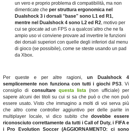
un vero e proprio problema di compatibilità, ma non
dimenticate che
per struttura ergonomica nel
Dualshock 3 i dorsali “base” sono L1 ed R1,
mentre nel Dualshock 4 sono L2 ed R2
, motivo per
cui se giocate ad un FPS o a qualcos’altro che ne fa
ampio uso vi conviene provare ad invertire le funzioni
dei dorsali superiori con quelle degli inferiori dal menu
di gioco (se possibile), come se steste usando un pad
da Xbox.
Per queste e per altre ragioni,
un Dualshock 4
semplicemente non funziona con tutti i giochi PS3
. Vi
consiglio di
consultare
questa lista
(non ufficiale) per
sapere alcuni dei titoli su cui si sa che può o che non può
essere usato. Visto che immagino a molti di voi serva più
che altro come controller aggiuntivo per delle parite in
multiplayer locale, vi dico subito che
dovebbe essere
riconosciuto correttamente da tutti i Call of Duty, i FIFA e
i Pro Evolution Soccer (AGGIORNAMENTO: ci sono