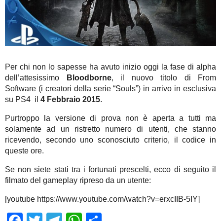
Per chi non lo sapesse ha avuto inizio oggi la fase di alpha
dell’attesissimo
Bloodborne
, il nuovo titolo di From
Software (i creatori della serie “Souls”) in arrivo in esclusiva
su PS4 il
4 Febbraio 2015
.
Purtroppo la versione di prova non è aperta a tutti ma
solamente ad un ristretto numero di utenti, che stanno
ricevendo, secondo uno sconosciuto criterio, il codice in
queste ore.
Se non siete stati tra i fortunati prescelti, ecco di seguito il
filmato del gameplay ripreso da un utente:
[youtube https://www.youtube.com/watch?v=erxcIIB-5IY]
Facebook
Twitter
Telegram
WhatsApp
Share