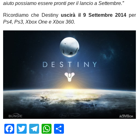
aiuto possiamo essere pronti per il lancio a Settembre.
”
Ricordiamo che Destiny
uscirà il 9 Settembre 2014
per
Ps4, Ps3, Xbox One e Xbox 360.
Facebook
Twitter
Telegram
WhatsApp
Share