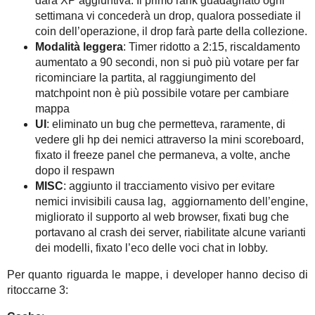
darà XP aggiuntiva. Il primo rank guadagnato ogni
settimana vi concederà un drop, qualora possediate il
coin dell’operazione, il drop farà parte della collezione.
Modalità leggera
: Timer ridotto a 2:15, riscaldamento
aumentato a 90 secondi, non si può più votare per far
ricominciare la partita, al raggiungimento del
matchpoint non è più possibile votare per cambiare
mappa
UI
: eliminato un bug che permetteva, raramente, di
vedere gli hp dei nemici attraverso la mini scoreboard,
fixato il freeze panel che permaneva, a volte, anche
dopo il respawn
MISC
: aggiunto il tracciamento visivo per evitare
nemici invisibili causa lag, aggiornamento dell’engine,
migliorato il supporto al web browser, fixati bug che
portavano al crash dei server, riabilitate alcune varianti
dei modelli, fixato l’eco delle voci chat in lobby.
Per quanto riguarda le mappe, i developer hanno deciso di
ritoccarne 3: