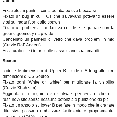
Cache
:
Fixati alcuni punti in cui la bomba poteva bloccarsi
Fixato un bug in cui i CT che salvavano potevano essere
visti sul radar fuori dallo spawn
Fixato un problema che faceva collidere le granate con la
ground geometry map-wide
Cancellato un pannelo di vetro che dava problemi in mid
(Grazie RoF Anders)
Assicurato che i teloni sulle casse siano spammabili
Season
:
Ridotte le dimensioni di Upper B T-side e A long alle loro
dimensioni di CS:Source
Fixato ogni “White on white” per migliorare la visibilità
(Grazie Shahzam)
Aggiunta una ringhiera su Catwalk per evitare che i T
rushino A site senza nessuna potenziale punizione da pit
Fixato un angolo su lower B per fare in modo che le granate
difensive possano rimbalzare facilmente e propriamente,
com’era su CS:SourceF