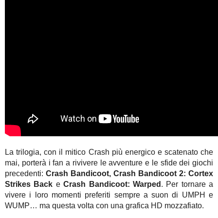
La trilogia, con il mitico Crash più energico e scatenato che
mai, porterà i fan a rivivere le avventure e le sfide dei giochi
precedenti:
Crash Bandicoot, Crash Bandicoot 2: Cortex
Strikes Back
e
Crash Bandicoot: Warped
. Per tornare a
vivere i loro momenti preferiti sempre a suon di UMPH e
WUMP… ma questa volta con una grafica HD mozzafiato.