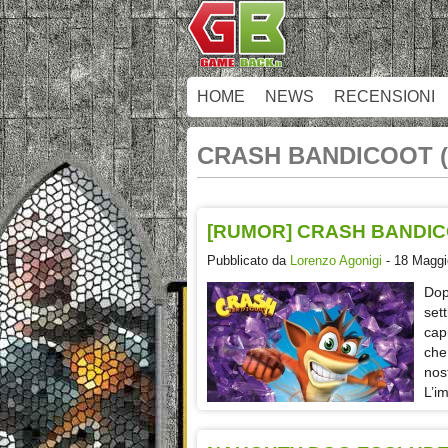
HOME
NEWS
RECENSIONI
CRASH BANDICOOT (
[RUMOR] CRASH BANDIC
Pubblicato da
Lorenzo Agonigi
- 18 Maggi
Dopo
set
cap
che
nos
L’i