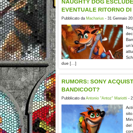
NAUGHTY DOG ESCLUDE
EVENTUALE RITORNO DI
Pubblicato da
Macharius
- 31 Gennaio 201
Neg
dec
Ban
un’
att
Sch
due […]
RUMORS: SONY ACQUIST
BANDICOOT?
Pubblicato da
Antonio "Antoz" Mariotti
- 2
Act
sit
Min
del
cor