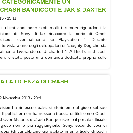
 CATEGORICAMENTE UN
 CRASH BANDICOOT E JAK & DAXTER
5 - 15:11
li ultimi anni sono stati molti i rumors riguardanti la
isione di Sony di far rinascere la serie di Crash
dicoot, eventualmente su Playstation 4. Durante
intervista a uno degli sviluppatori di Naughty Dog che sta
ualmente lavorando su Uncharted 4: A Thief’s End, Josh
err, è stata posta una domanda dedicata proprio sulle
A LA LICENZA DI CRASH
2 Novembre 2013 - 20:41
ivision ha rimosso qualsiasi riferimento al gioco sul suo
o. Il publisher non ha nessuna traccia di titoli come Crash
d Over Mutants e Crash Kart per iOS, e il portale ufficiale
 gioco non è più raggiungibile. Sony, secondo voci di
ridoio (di cui abbiamo già parlato in un articolo di pochi