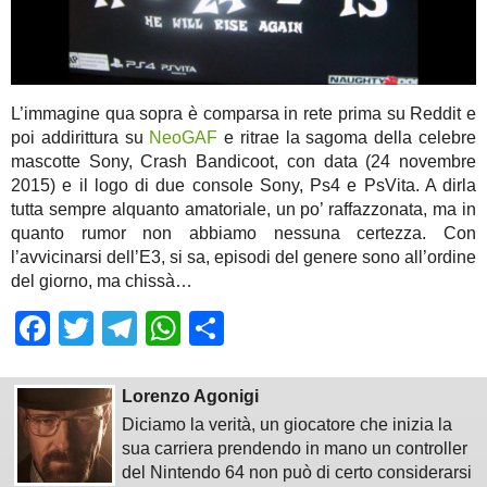
L’immagine qua sopra è comparsa in rete prima su Reddit e
poi addirittura su
NeoGAF
e ritrae la sagoma della celebre
mascotte Sony, Crash Bandicoot, con data (24 novembre
2015) e il logo di due console Sony, Ps4 e PsVita. A dirla
tutta sempre alquanto amatoriale, un po’ raffazzonata, ma in
quanto rumor non abbiamo nessuna certezza. Con
l’avvicinarsi dell’E3, si sa, episodi del genere sono all’ordine
del giorno, ma chissà…
Facebook
Twitter
Telegram
WhatsApp
Share
Lorenzo Agonigi
Diciamo la verità, un giocatore che inizia la
sua carriera prendendo in mano un controller
del Nintendo 64 non può di certo considerarsi