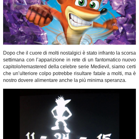
Dopo che il cuore di molti nostalgici è stato infranto la scorsa
settimana con l’apparizione in rete di un fantomatico nuovo
capitolo/remastered della celebre serie Medievil, siamo certi
che un’ulteriore colpo potrebbe risultare fatale a molti, ma è
nostro dovere alimentare anche la più minima speranza.