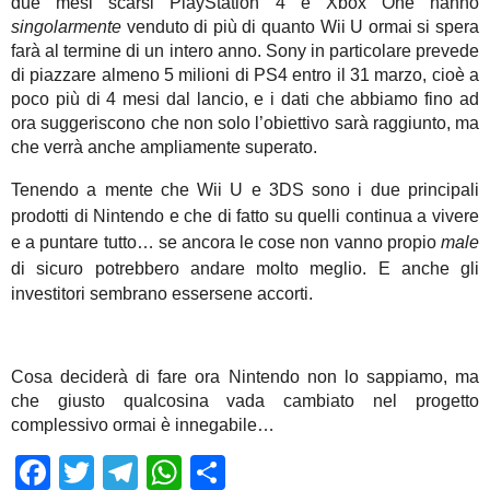
due mesi scarsi PlayStation 4 e Xbox One hanno
singolarmente
venduto di più di quanto Wii U ormai si spera
farà al termine di un intero anno. Sony in particolare prevede
di piazzare almeno 5 milioni di PS4 entro il 31 marzo, cioè a
poco più di 4 mesi dal lancio, e i dati che abbiamo fino ad
ora suggeriscono che non solo l’obiettivo sarà raggiunto, ma
che verrà anche ampliamente superato.
Tenendo a mente che Wii U e 3DS sono i due principali
prodotti di Nintendo e che di fatto su quelli continua a vivere
e a puntare tutto… se ancora le cose non vanno propio
male
di sicuro potrebbero andare molto meglio.
E anche gli
investitori sembrano essersene accorti.
Cosa deciderà di fare ora Nintendo non lo sappiamo, ma
che giusto qualcosina vada cambiato nel progetto
complessivo ormai è innegabile…
Facebook
Twitter
Telegram
WhatsApp
Share