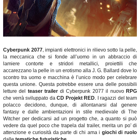
Cyberpunk 2077
, impianti elettronici in rilievo sotto la pelle,
la meccanica che si fonde all’uomo in un abbraccio di
lamiere contorte e stridori metallici, proiettili che
accarezzano la pelle in un erotismo alla J. G. Ballard dove lo
scontro tra uomo e macchina è l’unico modo per celebrare
questa unione. Questa potrebbe essere una delle possibili
letture del
teaser trailer
di Cyberpunk 2077 il nuovo
RPG
che verrà sviluppato da
CD Projekt RED
. I ragazzi del team
polacco decidono, dunque, di allontanarsi dal genere
fantasy e dalle ambientazioni in stile medievale di The
Witcher per dedicarsi ad un progetto che, a quanto si può
vedere da quel poco che trapela dal trailer, merita un po’ di
attenzione e curiosità da parte di chi ama i
giochi di ruolo
dalle
tematiche futuristiche
.