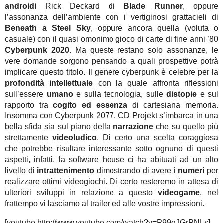
androidi
Rick Deckard di
Blade Runner
, oppure
l’assonanza dell’ambiente con i vertiginosi grattacieli di
Beneath a Steel Sky
, oppure ancora quella (voluta o
casuale) con il quasi omonimo gioco di carte di fine anni ’80
Cyberpunk 2020
. Ma queste restano solo assonanze, le
vere domande sorgono pensando a quali prospettive potrà
implicare questo titolo. Il genere cyberpunk è celebre per la
profondità intellettuale
con la quale affronta riflessioni
sull’essere
umano
e sulla tecnologia, sulle
distopie
e sul
rapporto tra
cogito ed essenza
di cartesiana memoria.
Insomma con Cyberpunk 2077, CD Projekt s’imbarca in una
bella sfida sia sul piano della
narrazione
che su quello più
strettamente
videoludico
. Di certo una scelta coraggiosa
che potrebbe risultare interessante sotto ognuno di questi
aspetti, infatti, la software house ci ha abituati ad un alto
livello di
intrattenimento
dimostrando di avere i
numeri
per
realizzare ottimi videogiochi. Di certo resteremo in attesa di
ulteriori sviluppi in relazione a questo
videogame
, nel
frattempo vi lasciamo al trailer ed alle vostre impressioni.
[youtube http://www.youtube.com/watch?v=P99qJGrPNLs]