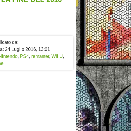
icato da:
a: 24 Luglio 2016, 13:01
Nintendo
,
PS4
,
remaster
,
Wii U
,
ne