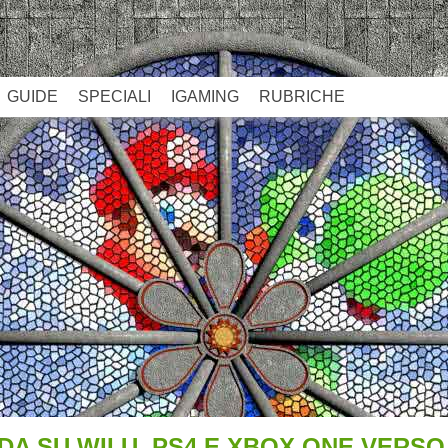
GUIDE
SPECIALI
IGAMING
RUBRICHE
 SU WII U, PS4 E XBOX ONE VERSO 