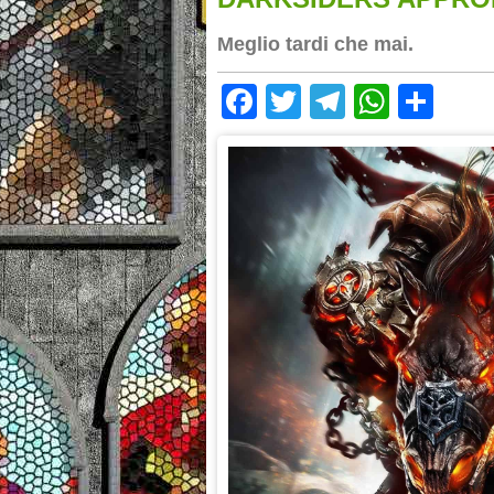
Meglio tardi che mai.
Facebook
Twitter
Telegram
Whats
Sha