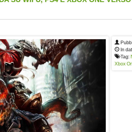
App
re
Pubbl
In dat
Tag:
Xbox O