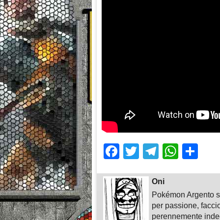
Facebook
Twitter
Telegra
What
Sh
Oni
Pokémon Argento su
per passione, faccio
perennemente indeci