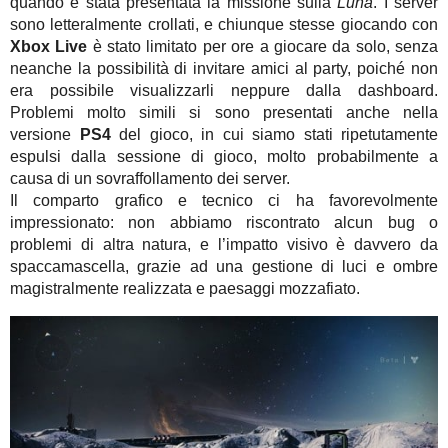
quando è stata presentata la missione sulla
Luna
. I server
sono letteralmente crollati, e chiunque stesse giocando con
Xbox Live
è stato limitato per ore a giocare da solo, senza
neanche la possibilità di invitare amici al party, poiché non
era possibile visualizzarli neppure dalla dashboard.
Problemi molto simili si sono presentati anche nella
versione
PS4
del gioco, in cui siamo stati ripetutamente
espulsi dalla sessione di gioco, molto probabilmente a
causa di un sovraffollamento dei server.
Il comparto grafico e tecnico ci ha favorevolmente
impressionato: non abbiamo riscontrato alcun bug o
problemi di altra natura, e l’impatto visivo è davvero da
spaccamascella, grazie ad una gestione di luci e ombre
magistralmente realizzata e paesaggi mozzafiato.