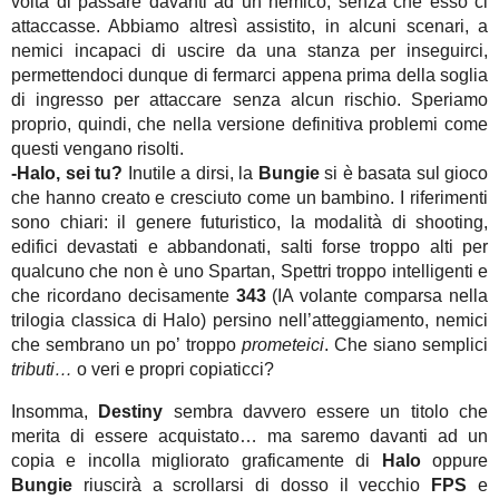
volta di passare davanti ad un nemico, senza che esso ci
attaccasse. Abbiamo altresì assistito, in alcuni scenari, a
nemici incapaci di uscire da una stanza per inseguirci,
permettendoci dunque di fermarci appena prima della soglia
di ingresso per attaccare senza alcun rischio. Speriamo
proprio, quindi, che nella versione definitiva problemi come
questi vengano risolti.
-Halo, sei tu?
Inutile a dirsi, la
Bungie
si è basata sul gioco
che hanno creato e cresciuto come un bambino. I riferimenti
sono chiari: il genere futuristico, la modalità di shooting,
edifici devastati e abbandonati, salti forse troppo alti per
qualcuno che non è uno Spartan, Spettri troppo intelligenti e
che ricordano decisamente
343
(IA volante comparsa nella
trilogia classica di Halo) persino nell’atteggiamento, nemici
che sembrano un po’ troppo
prometeici
. Che siano semplici
tributi…
o veri e propri copiaticci?
Insomma,
Destiny
sembra davvero essere un titolo che
merita di essere acquistato… ma saremo davanti ad un
copia e incolla migliorato graficamente di
Halo
oppure
Bungie
riuscirà a scrollarsi di dosso il vecchio
FPS
e