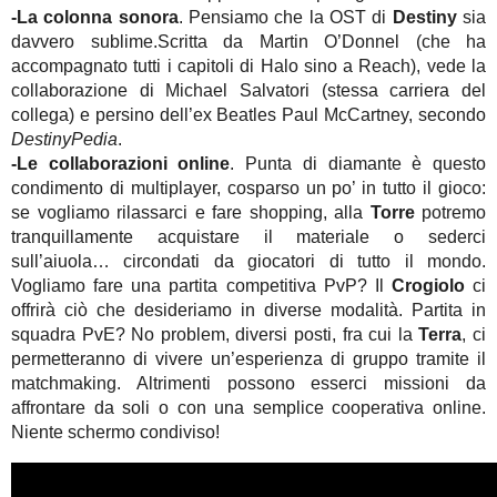
-La colonna sonora
. Pensiamo che la OST di
Destiny
sia
davvero sublime.Scritta da Martin O’Donnel (che ha
accompagnato tutti i capitoli di Halo sino a Reach), vede la
collaborazione di Michael Salvatori (stessa carriera del
collega) e persino dell’ex Beatles Paul McCartney, secondo
DestinyPedia
.
-Le collaborazioni online
. Punta di diamante è questo
condimento di multiplayer, cosparso un po’ in tutto il gioco:
se vogliamo rilassarci e fare shopping, alla
Torre
potremo
tranquillamente acquistare il materiale o sederci
sull’aiuola… circondati da giocatori di tutto il mondo.
Vogliamo fare una partita competitiva PvP? Il
Crogiolo
ci
offrirà ciò che desideriamo in diverse modalità. Partita in
squadra PvE? No problem, diversi posti, fra cui la
Terra
, ci
permetteranno di vivere un’esperienza di gruppo tramite il
matchmaking. Altrimenti possono esserci missioni da
affrontare da soli o con una semplice cooperativa online.
Niente schermo condiviso!