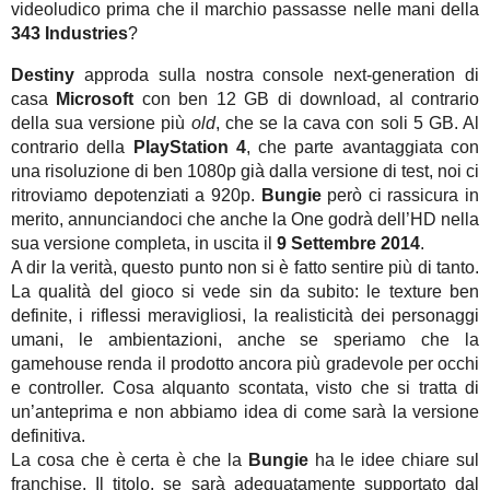
videoludico prima che il marchio passasse nelle mani della
343 Industries
?
Destiny
approda sulla nostra console next-generation di
casa
Microsoft
con ben 12 GB di download, al contrario
della sua versione più
old
, che se la cava con soli 5 GB. Al
contrario della
PlayStation 4
, che parte avantaggiata con
una risoluzione di ben 1080p già dalla versione di test, noi ci
ritroviamo depotenziati a 920p.
Bungie
però ci rassicura in
merito, annunciandoci che anche la One godrà dell’HD nella
sua versione completa, in uscita il
9 Settembre 2014
.
A dir la verità, questo punto non si è fatto sentire più di tanto.
La qualità del gioco si vede sin da subito: le texture ben
definite, i riflessi meravigliosi, la realisticità dei personaggi
umani, le ambientazioni, anche se speriamo che la
gamehouse renda il prodotto ancora più gradevole per occhi
e controller. Cosa alquanto scontata, visto che si tratta di
un’anteprima e non abbiamo idea di come sarà la versione
definitiva.
La cosa che è certa è che la
Bungie
ha le idee chiare sul
franchise. Il titolo, se sarà adeguatamente supportato dal