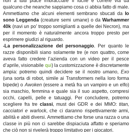
non a tutti piace imbracciare il fucile e correre via da
qualcuno che neanche sappiamo cosa ci abbia fatto di male.
Ammettiamo che alcuni elementi sembrano sbucati da
Io
sono Leggenda
(creature semi umane) o da
Warhammer
40k
(navi un po’ troppo somiglianti a quelle dei Necron), ma
per il momento è naturalmente ancora troppo presto per
esprimere giudizi al riguardo.
-La personalizzazione del personaggio
. Per quanto le
razze disponibili siano solamente tre (e non quattro, come
aveva fatto credere l’azienda con un video per il pesce
d’aprile, visionabile
qui
) la customizzazione è discretamente
ampia: potremo quindi decidere se il nostro
umano
,
Exo
(una sorta di robot, simile ai Transformers nella loro forma
bipede) o
Awoken
(essere a metà fra un vampiro e un elfo)
sia maschio, femmina e quale sia il suo aspetto, compresi
occhi, capelli, pelle e tatuaggi. Per concludere, potremo
scegliere fra tre
classi
, must dei GDR e dei MMO:
titan,
cacciatori e warlock
, che ci daranno rispettivamente armi,
abilità e abiti diversi. Ammettiamo che forse una razza o una
classe in più non ci sarebbe dispiaciuta affatto e speriamo
che ciò non si rivelerà troppo limitativo per i giocatori.