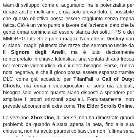
team di sviluppo, come ci auguriamo, ha le potenzialità per
durare anche molti anni, e già solo provandolo, è possibile
che questo obiettivo possa essere raggiunto senza troppa
fatica. Ciò è un vero punto a favore dell’azienda, dato che la
gente ormai comincia ad essere stanca dei soliti FPS o dei
MMORPG tutti elfi e poteri magici. Non che in
Destiny
non
ci siano i maghi piuttosto che razze che sembrano uscite da
Il Signore degli Anelli
, ma è tutto decisamente
reinterpretato in chiave futuristica: una ventata di aria fresca
nel mercato videoludico, di cui c’era bisogno. Forse, l’unica
nota negativa, è che il gioco possa essere espanso tramite
DLC come già accaduto per
TitanFall
o
Call of Duty:
Ghosts
, ma ormai i videogiocatori ci sono già abituati,
bisogna solo vedere quanto siano disposti a spendere per
ampliare i propri orizzonti spaziali. Fortunatamente, non
prevede abbonamenti extra come
The Elder Scrolls Online.
La versione
Xbox One
, di per sé, non ha dimostrato grandi
problemi: da quando è stata aperta la beta, fino alla sua
chiusura, non ha avuto paurosi collassi, se non l’ultima sera,