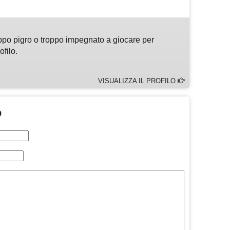
ppo pigro o troppo impegnato a giocare per
ofilo.
VISUALIZZA IL PROFILO
O