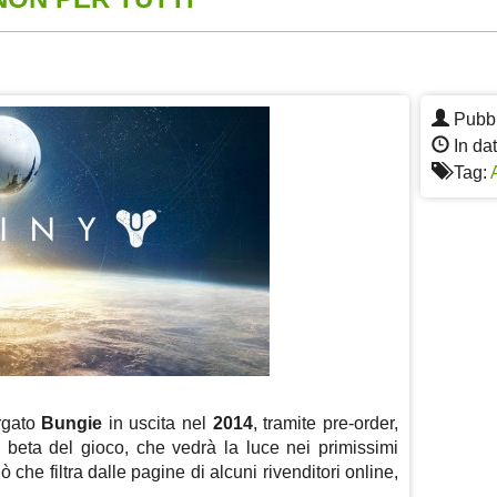
App
re
Pubbl
In dat
Tag:
rgato
Bungie
in uscita nel
2014
, tramite pre-order,
la beta del gioco, che vedrà la luce nei primissimi
che filtra dalle pagine di alcuni rivenditori online,