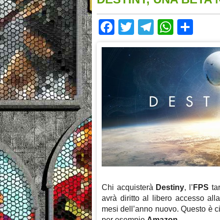
Facebook
Twitter
Telegram
Whats
Sha
Chi acquisterà
Destiny
, l’
FPS
ta
avrà diritto al libero accesso al
mesi dell’anno nuovo. Questo è ciò 
per esempio
Amazon
.