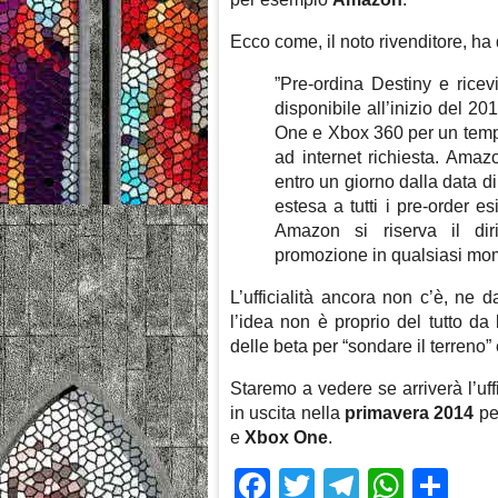
Ecco come, il noto rivenditore, ha de
”Pre-ordina Destiny e ricev
disponibile all’inizio del 2
One e Xbox 360 per un tempo
ad internet richiesta. Amaz
entro un giorno dalla data d
estesa a tutti i pre-order es
Amazon si riserva il dir
promozione in qualsiasi mo
L’ufficialità ancora non c’è, ne
l’idea non è proprio del tutto da
delle beta per “sondare il terreno”
Staremo a vedere se arriverà l’uf
in uscita nella
primavera 2014
pe
e
Xbox One
.
Facebook
Twitter
Telegra
What
Sh