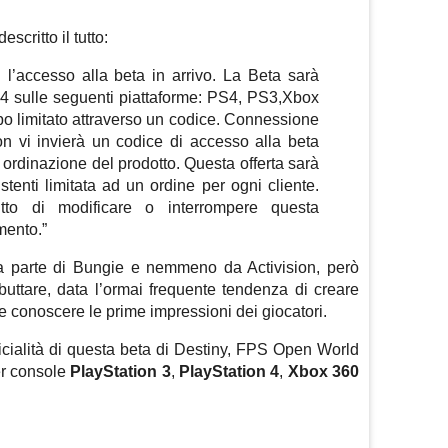
scritto il tutto:
i l’accesso alla beta in arrivo. La Beta sarà
014 sulle seguenti piattaforme: PS4, PS3,Xbox
 limitato attraverso un codice. Connessione
on vi invierà un codice di accesso alla beta
i ordinazione del prodotto. Questa offerta sarà
istenti limitata ad un ordine per ogni cliente.
itto di modificare o interrompere questa
mento.”
 da parte di Bungie e nemmeno da Activision, però
 buttare, data l’ormai frequente tendenza di creare
 e conoscere le prime impressioni dei giocatori.
ficialità di questa beta di Destiny, FPS Open World
r console
PlayStation 3
,
PlayStation 4
,
Xbox 360
m
sApp
are